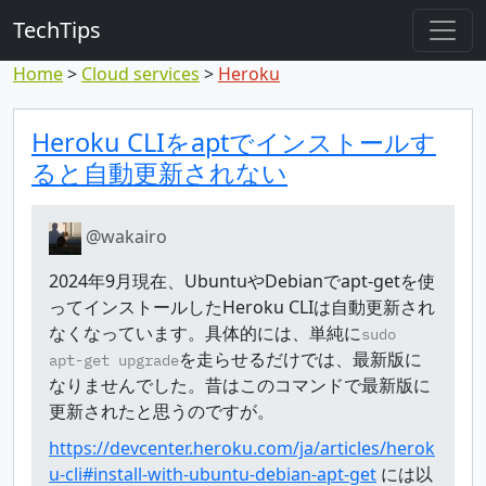
TechTips
Home
Cloud services
Heroku
対象のコメント
トピックと対象コメント
Heroku CLIをaptでインストールす
ると自動更新されない
@wakairo
2024年9月現在、UbuntuやDebianでapt-getを使
ってインストールしたHeroku CLIは自動更新され
なくなっています。具体的には、単純に
sudo
を走らせるだけでは、最新版に
apt-get upgrade
なりませんでした。昔はこのコマンドで最新版に
更新されたと思うのですが。
https://devcenter.heroku.com/ja/articles/herok
u-cli#install-with-ubuntu-debian-apt-get
には以