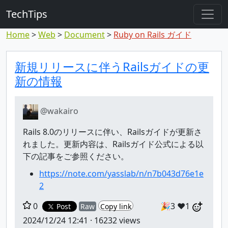
TechTips
Home
Web
Document
Ruby on Rails ガイド
対象のコメント
トピックと対象コメント
新規リリースに伴うRailsガイドの更
新の情報
@wakairo
Rails 8.0のリリースに伴い、Railsガイドが更新さ
れました。更新内容は、Railsガイド公式による以
下の記事をご参照ください。
https://note.com/yasslab/n/n7b043d76e1e
2
0
🎉3
❤️1
Post
Raw
Copy link
2024/12/24 12:41
· 16232 views