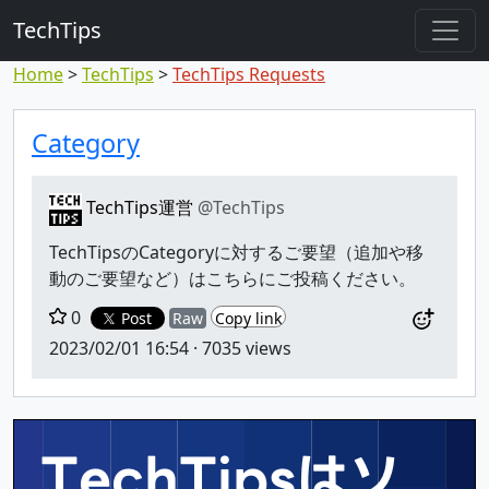
TechTips
Home
TechTips
TechTips Requests
対象のコメント
トピックと対象コメント
Category
TechTips運営
@TechTips
TechTipsのCategoryに対するご要望（追加や移
動のご要望など）はこちらにご投稿ください。
0
Post
Raw
Copy link
2023/02/01 16:54
· 7035 views
TechTipsはソ