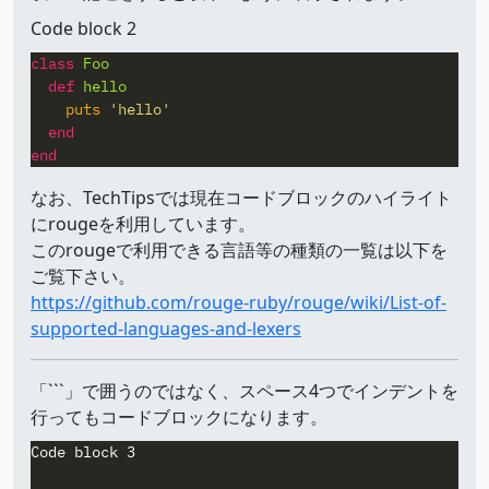
Code block 2
class
Foo
def
hello
puts
'hello'
end
end
なお、TechTipsでは現在コードブロックのハイライト
にrougeを利用しています。
このrougeで利用できる言語等の種類の一覧は以下を
ご覧下さい。
https://github.com/rouge-ruby/rouge/wiki/List-of-
supported-languages-and-lexers
「```」で囲うのではなく、スペース4つでインデントを
行ってもコードブロックになります。
Code block 3