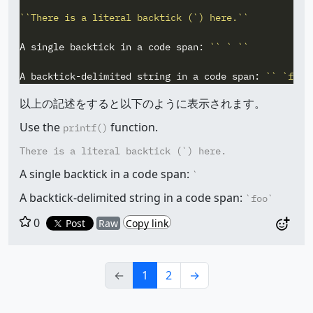
``There is a literal backtick (`) here.``
A single backtick in a code span: 
`` ` ``
A backtick-delimited string in a code span: 
`` `foo`
以上の記述をすると以下のように表示されます。
Use the
function.
printf()
There is a literal backtick (`) here.
A single backtick in a code span:
`
A backtick-delimited string in a code span:
`foo`
0
Post
Raw
Copy link
←
1
2
→