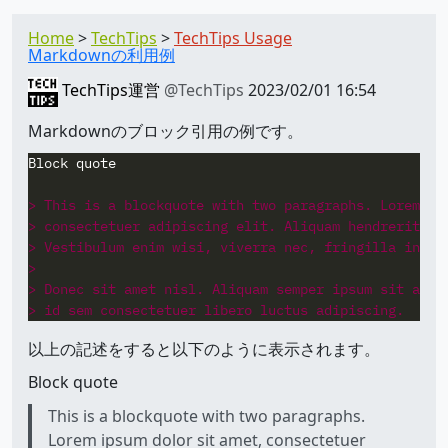
Home
TechTips
TechTips Usage
Markdownの利用例
TechTips運営
@TechTips
2023/02/01 16:54
Markdownのブロック引用の例です。
> This is a blockquote with two paragraphs. Lorem ip
> consectetuer adipiscing elit. Aliquam hendrerit mi
> Vestibulum enim wisi, viverra nec, fringilla in, l
> 
> Donec sit amet nisl. Aliquam semper ipsum sit amet
> id sem consectetuer libero luctus adipiscing.
以上の記述をすると以下のように表示されます。
Block quote
This is a blockquote with two paragraphs.
Lorem ipsum dolor sit amet, consectetuer