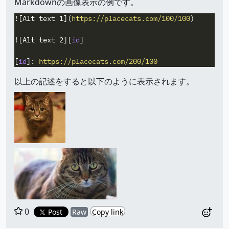
Markdownの画像表示の例です。
![
Alt text 1
](
https://placecats.com/100/100
)
![
Alt text 2
][
id
]
[
id
]:
https://placecats.com/200/100
以上の記述をすると以下のように表示されます。
0
Post
Raw
Copy link