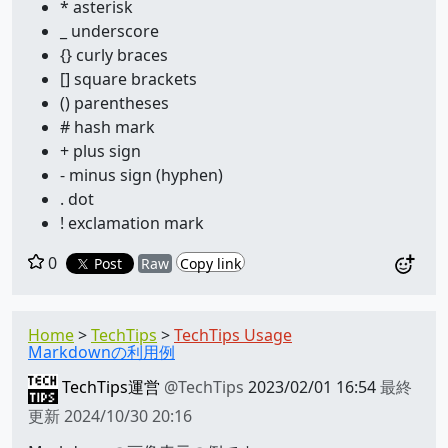
* asterisk
_ underscore
{} curly braces
[] square brackets
() parentheses
# hash mark
+ plus sign
- minus sign (hyphen)
. dot
! exclamation mark
0
Post
Raw
Copy link
Home
TechTips
TechTips Usage
Markdownの利用例
TechTips運営
@TechTips
2023/02/01 16:54
最終
更新
2024/10/30 20:16