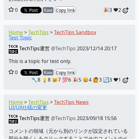
0
🎉3
❤️2
Post
Raw
Copy link
Home
TechTips
TechTips Sandbox
Test Topic
TechTips運営
@TechTips
2023/12/14 20:17
This is a topic for test only.
0
Post
Raw
Copy link
🔧8
💡8
😿7
💯6
🎉5
😄4
🙋3
🔄3
❤️1
Home
TechTips
TechTips News
UI/UX仕様の変更
TechTips運営
@TechTips
2023/09/18 15:56
コメントの領域（元から別のリンクが設定されている
部分を除く）をクリックすることでそのコメントのペ