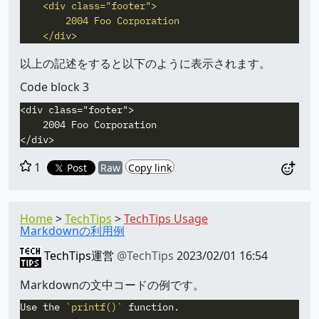
    <div class="footer">

        2004 Foo Corporation

以上の記述をすると以下のように表示されます。
Code block 3
<div class="footer">

    2004 Foo Corporation

1
Post
Raw
Copy link
Home
TechTips
TechTips Usage
Markdownの利用例
TechTips運営
@TechTips
2023/02/01 16:54
Markdownの文中コードの例です。
Use the 
`printf()`
 function.
