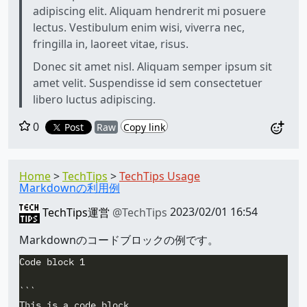
adipiscing elit. Aliquam hendrerit mi posuere
lectus. Vestibulum enim wisi, viverra nec,
fringilla in, laoreet vitae, risus.
Donec sit amet nisl. Aliquam semper ipsum sit
amet velit. Suspendisse id sem consectetuer
libero luctus adipiscing.
0
Post
Raw
Copy link
Home
TechTips
TechTips Usage
Markdownの利用例
TechTips運営
@TechTips
2023/02/01 16:54
Markdownのコードブロックの例です。
Code block 1

```

This is a code block.
