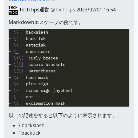
TechTips運営
@TechTips
2023/02/01 16:54
Markdownエスケープの例です。
-
\\
-
\`
-
\*
-
\_
-
\{\}
-
\[\]
-
\(\)
-
\#
-
\+
-
\-
-
\.
-
\!
以上の記述をすると以下のように表示されます。
\ backslash
` backtick