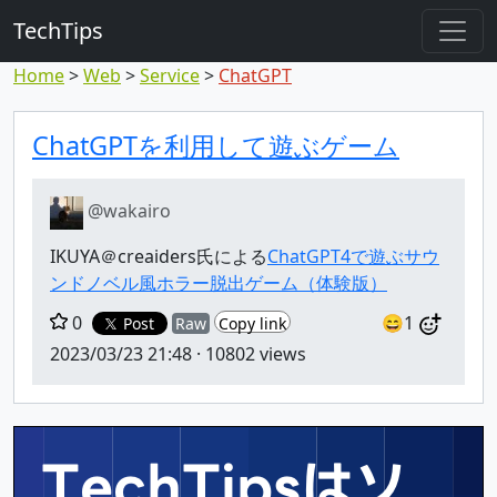
TechTips
Home
Web
Service
ChatGPT
対象のコメント
トピックと対象コメント
ChatGPTを利用して遊ぶゲーム
@wakairo
IKUYA＠creaiders氏による
ChatGPT4で遊ぶサウ
ンドノベル風ホラー脱出ゲーム（体験版）
0
😄1
Post
Raw
Copy link
2023/03/23 21:48
· 10802 views
TechTipsはソ