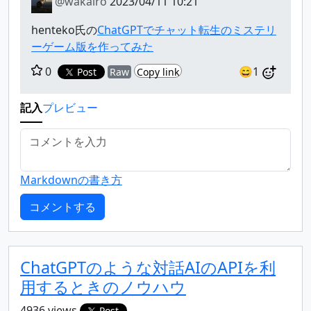
@wakairo
2023/04/11 10:21
henteko氏の
ChatGPTでチャット転生のミステリ
ーゲーム版を作ってみた
0
😄1
Post
Raw
Copy link
記入
プレビュー
Markdownの書き方
ChatGPTのような対話AIのAPIを利
用するときのノウハウ
4936 views
Post