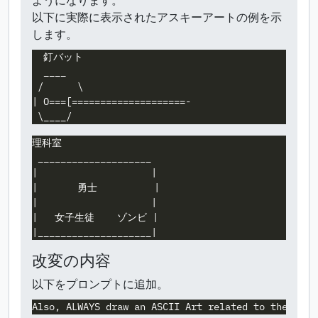
ようになります。
以下に実際に表示されたアスキーアートの例を示
します。
  釘バット

  ____

 /      \

| O===[====================-

理科室

 ____________________

|                    |

|       勇士          |

|                    |

|   女子生徒    ゾンビ |

改変の内容
以下をプロンプトに追加。