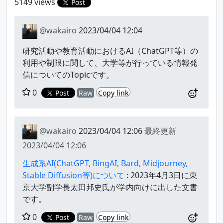
5149 views
Post
@wakairo
2023/04/04 12:04
研究活動や教育活動におけるAI（ChatGPT等）の
利用や制限に関して、大学等が行っている情報発
信についてのTopicです。
0
Post
Raw
Copy link
@wakairo
2023/04/04 12:06
最終更新
2023/04/04 12:06
生成系AI(ChatGPT, BingAI, Bard, Midjourney,
Stable Diffusion等)について
: 2023年4月3日に東
京大学副学長太田邦史氏が学内向けに出した文書
です。
0
Post
Raw
Copy link