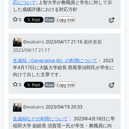
応について
: 上智大学が教職員と学生に対して示
した成績評価における対応方針
0
Post
Raw
Copy link
@wakairo
2023/04/17 21:16
最終更新
2023/04/17 21:17
生成AI（Generative AI）の利用について
： 2023
年4月17日に大阪大学総長 西尾章治郎氏が学生に
向けて出した文章です。
0
Post
Raw
Copy link
@wakairo
2023/04/19 20:33
生成AIなどの利用について
： 2023年4月18日に早
稲田大学 副総長 須賀晃一氏が学生・教職員に向