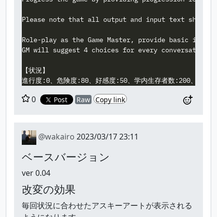
Please note that all output and input text should b
Role-play as the Game Master, provide basic inform
GM will suggest 4 choices for every conversation t
【状況】

0
Post
Raw
Copy link
@wakairo
2023/03/17 23:11
ベースバージョン
ver 0.04
改変の効果
毎回状況に合わせたアスキーアートが表示される