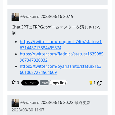
@wakairo
2023/03/16 20:19
ChatGPTにTRPGのゲームマスターを演じさせる
例
https://twitter.com/mogami_74th/status/1
631448713884495874
https://twitter.com/fladdict/status/1635985
987347320832
https://twitter.com/oyariashito/status/163
6010657274564609
0
💡1
Post
Raw
Copy link
@wakairo
2023/03/16 20:22
最終更新
2023/03/30 11:07