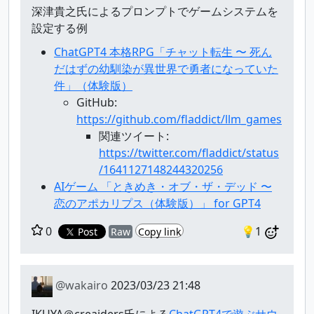
深津貴之氏によるプロンプトでゲームシステムを
設定する例
ChatGPT4 本格RPG「チャット転生 〜 死ん
だはずの幼馴染が異世界で勇者になっていた
件」（体験版）
GitHub:
https://github.com/fladdict/llm_games
関連ツイート:
https://twitter.com/fladdict/status
/1641127148244320256
AIゲーム 「ときめき・オブ・ザ・デッド 〜
恋のアポカリプス（体験版）」 for GPT4
0
💡1
Post
Raw
Copy link
@wakairo
2023/03/23 21:48
IKUYA＠creaiders氏による
ChatGPT4で遊ぶサウ