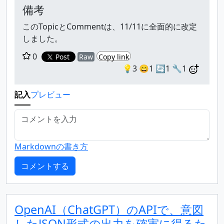
備考
このTopicとCommentは、11/11に全面的に改定
しました。
0
Post
Raw
Copy link
💡3
😄1
🔄1
🔧1
記入
プレビュー
Markdownの書き方
OpenAI（ChatGPT）のAPIで、意図
したJSON形式の出力を確実に得るた