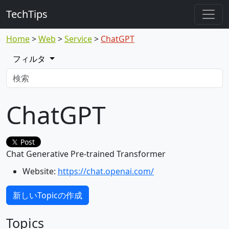
TechTips
Home
Web
Service
ChatGPT
フィルタ
ChatGPT
Post
Chat Generative Pre-trained Transformer
Website:
https://chat.openai.com/
新しいTopicの作成
Topics