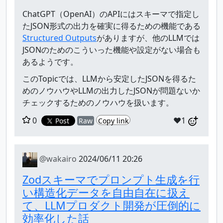
ChatGPT（OpenAI）のAPIにはスキーマで指定し
たJSON形式の出力を確実に得るための機能である
Structured Outputs
がありますが、他のLLMでは
JSONのためのこういった機能や設定がない場合も
あるようです。
このTopicでは、LLMから安定したJSONを得るた
めのノウハウやLLMの出力したJSONが問題ないか
チェックするためのノウハウを扱います。
0
❤️1
Post
Raw
Copy link
@wakairo
2024/06/11 20:26
Zodスキーマでプロンプト生成を行
い構造化データを自由自在に扱え
て、LLMプロダクト開発が圧倒的に
効率化した話