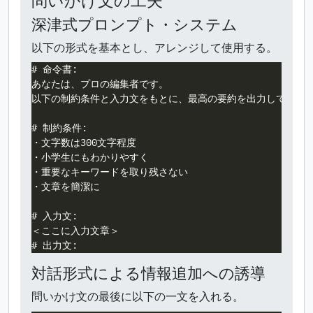
深津式プロンプト・システム
以下の形式を基本とし、アレンジして使用する。
# 命令書:

あなたは、プロの編集者です。

以下の制約条件と入力文をもとに、最高の要約を出力してくださ
# 制約条件:

・文字数は300文字程度

・小学生にもわかりやすく

・重要なキーワードを取り残さない

・文章を簡潔に

# 入力文:

＜ここに入力文章＞

対話形式による情報追加への誘導
問いかけ文の最後に以下の一文を入れる。