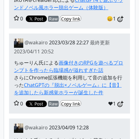
ンドノベル風ホラー脱出ゲーム（体験版）
0
😄1
Post
Raw
Copy link
@wakairo
2023/03/28 22:27
最終更新
2023/04/11 20:52
ちゅーりん氏による
画像付きのRPGを遊べるプロ
ンプトを作ったら臨場感が溢れすぎた話
さらにChrome拡張機能を利用して音の追加を行
った
ChatGPTの『脱出×ノベルゲーム』に【音】
を追加したら新感覚ホラーが誕生した件
0
❤️1
Post
Raw
Copy link
@wakairo
2023/04/09 12:28