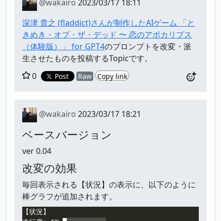
@wakairo
2023/03/17 18:11
深津 貴之 (fladdict)さんが制作したAIゲーム 「と
きめき・オブ・ザ・デッド 〜 恋のアポカリプス
（体験版）」 for GPT4
のプロンプトを改変・派
生させたものを投稿するTopicです。
0
Post
Raw
Copy link
@wakairo
2023/03/17 18:21
ベースバージョン
ver 0.04
改変の効果
毎回表示される【状況】の表示に、以下のように
棒グラフが追加されます。
【状況】
