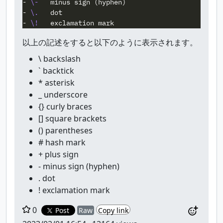
-
\-
-
\.
-
\!
以上の記述をすると以下のように表示されます。
\ backslash
` backtick
* asterisk
_ underscore
{} curly braces
[] square brackets
() parentheses
# hash mark
+ plus sign
- minus sign (hyphen)
. dot
! exclamation mark
0
Post
Raw
Copy link