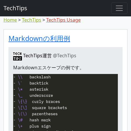
TechTips
Home
TechTips
TechTips Usage
対象のコメント
トピックと対象コメント
Markdownの利用例
TechTips運営
@TechTips
Markdownエスケープの例です。
-
\\
-
\`
-
\*
-
\_
-
\{\}
-
\[\]
-
\(\)
-
\#
-
\+