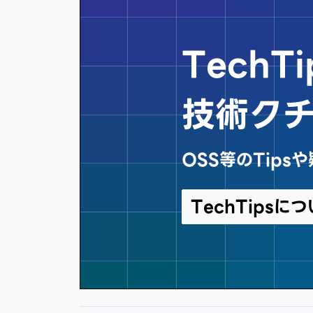
Tech
技術ク
OSS等のTip
TechTips