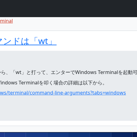
minal
ト
ント
のコマンドは「wt」
「wt」と打って、エンターでWindows Terminalを起動
ows Terminalを叩く場合の詳細は以下から。
ndows/terminal/command-line-arguments?tabs=windows