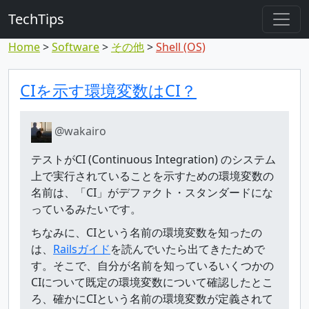
TechTips
Home
Software
その他
Shell (OS)
対象のコメント
トピックと対象コメント
CIを示す環境変数はCI？
@wakairo
テストがCI (Continuous Integration) のシステム
上で実行されていることを示すための環境変数の
名前は、「CI」がデファクト・スタンダードにな
っているみたいです。
ちなみに、CIという名前の環境変数を知ったの
は、
Railsガイド
を読んでいたら出てきたためで
す。そこで、自分が名前を知っているいくつかの
CIについて既定の環境変数について確認したとこ
ろ、確かにCIという名前の環境変数が定義されて