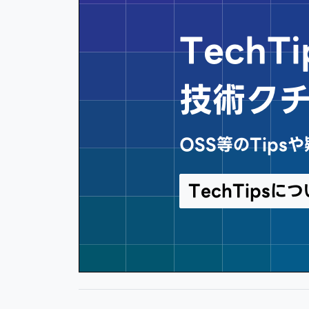
Tech
技術ク
OSS等のTip
TechTips