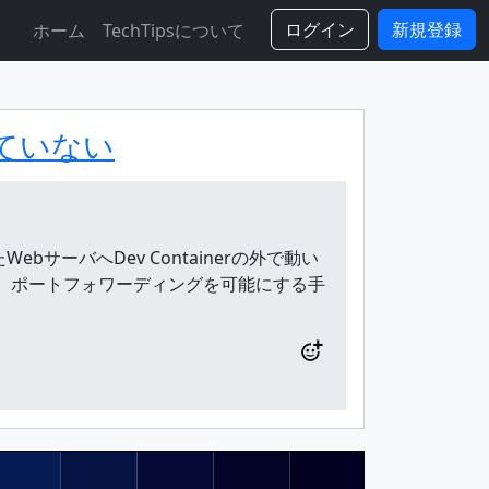
ログイン
新規登録
ホーム
TechTipsについて
していない
たWebサーバへDev Containerの外で動い
なみに、ポートフォワーディングを可能にする手