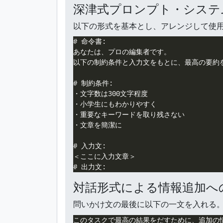
深津式プロンプト・システ
以下の形式を基本とし、アレンジして使
# 命令書:

あなたは、プロの編集者です。

以下の制約条件と入力文をもとに、最高の要約を
# 制約条件:

・文字数は300文字程度

・小学生にもわかりやすく

・重要なキーワードを取り残さない

・文章を簡潔に

# 入力文:

＜ここに入力文章＞

対話形式による情報追加へ
問いかけ文の最後に以下の一文を入れる