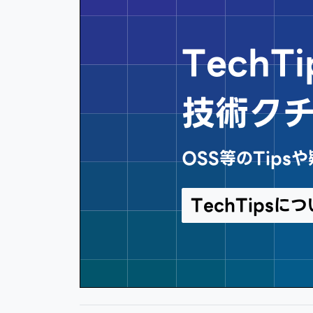
Tech
技術ク
OSS等のTip
TechTips