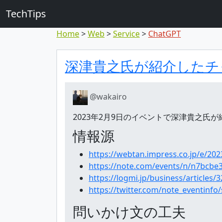
TechTips
Home
Web
Service
ChatGPT
対象のコメン
トピックと対象コメ
深津貴之氏が紹介したチ
@wakairo
2023年2月9日のイベントで深津貴之氏
情報源
https://webtan.impress.co.jp/e/20
https://note.com/events/n/n7bcbe
https://logmi.jp/business/articles/
https://twitter.com/note_eventinf
問いかけ文の工夫