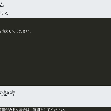
ム
用する。
出力してください。

の誘導
。