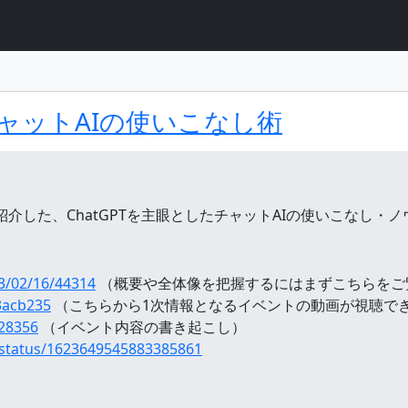
ト
ント
ャットAIの使いこなし術
が紹介した、ChatGPTを主眼としたチャットAIの使いこなし
23/02/16/44314
（概要や全体像を把握するにはまずこちらをご
3acb235
（こちらから1次情報となるイベントの動画が視聴で
328356
（イベント内容の書き起こし）
o/status/1623649545883385861