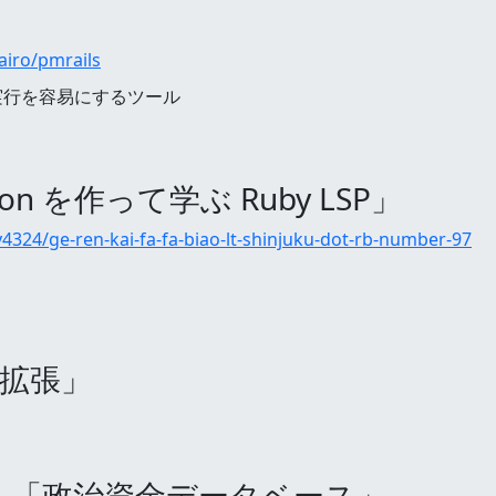
airo/pmrails
ド実行を容易にするツール
d-on を作って学ぶ Ruby LSP」
324/ge-ren-kai-fa-fa-biao-lt-shinjuku-dot-rb-number-97
me拡張」
）「政治資金データベース」