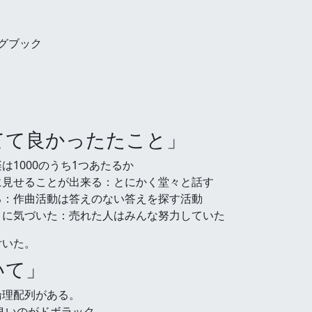
グブック
ってて良かったたこと」
1000のうち1つあたるか
に見せることが出来る：とにかく堂々と話す
る：作曲活動は答えのない答えを探す活動
とに気づいた：売れた人はみんな努力していた
付いた。
いて」
論理配列がある。
が良いのがドボラック。