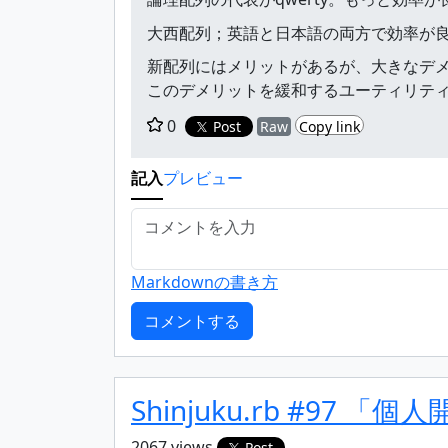
大西配列；英語と日本語の両方で効率が
新配列にはメリットがあるが、大きなデ
このデメリットを緩和するユーティリテ
0
Post
Raw
Copy link
記入
プレビュー
Markdownの書き方
Shinjuku.rb #97 「
2067 views
Post