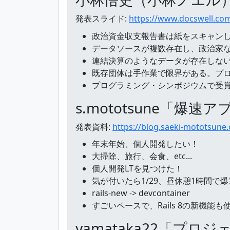
発表スライド:
https://www.docswell.com
政治資金収支報告書は紙をスキャン
データソースが複数存在し、政治家
連結決算のようなデータが存在しな
既存団体は手作業で限界がある。プ
プログラミング・シンポジウムで受
s.mototsune「爆速
発表資料:
https://blog.saeki-mototsune.
年末年始、個人開発したい！
大掃除、旅行、会食、etc...
個人開発LTを見つけた！
気が付いたら1/29、昼休憩1時間で
rails-new -> devcontainer
すごいペースで、Rails 8の新機
yamataka22「プ