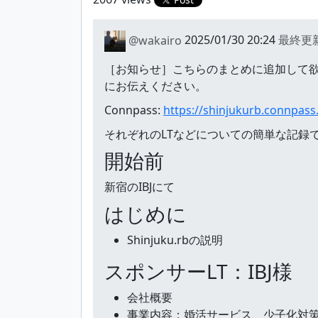
@wakairo
2025/01/30 20:24
最終更
［お知らせ］こちらのまとめに追加して欲
にお伝えください。
Connpass:
https://shinjukurb.connpas
それぞれのLTなどについての簡単な記録
開始前
新宿のIBJにて
はじめに
Shinjuku.rbの説明
スポンサーLT：IBJ様
会社概要
事業内容：婚活サービス、少子化対