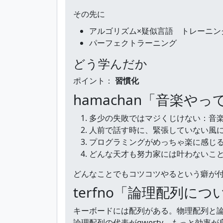
その先に
アルゴリズム×疑似言語 トレーニン
パーフェクトラーニング
どう学んだか
ポイント：
習慣化
hamachan「音楽や
多少の失敗ではマジくじけない：音楽は
人前で話す時に、緊張していない風
プログラミングがめっちゃ楽に感じ
どんな天才も努力家には叶わないこ
どんなことでもコツコツやるという癖が
terfno「論理配列につ
キーボードには配列がある。物理配列と
論理配列の代表がqwerty。もっと効率