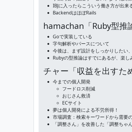
IBJに入ったらこういう働き方が出
BackendはほぼRails
hamachan「Ruby
Goで実装している
字句解析やパースについて
今後は、まず設計をしっかりしたい
Rubyの型推論はすでにあるが、楽
チャー「収益を出すた
今までの個人開発
フードロス削減
おじさん救済
ECサイト
夢は個人開発による不労所得！
市場調査：検索キーワードから需要
「調整さん」を改善した「調整ちゃ