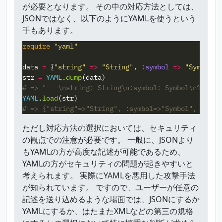
が必要となります。 その中の対応方法としては、
JSONではなく、以下のようにYAMLを使うという
手もあります。
require
"yaml"
data
=
{
"string"
=>
"String"
,
:symbol
=>
"Symbol"
,
str
=
YAML
.
dump
(
data
)
# => "---\nstring: String\n:symbol: Symbol\n1: Int
YAML
.
load
(
str
)
# => {"string"=>"String", :symbol=>"Symbol", 1=>"I
ただし対応方法の選択においては、セキュリティ
の観点での注意が必要です。 一般に、JSONより
もYAMLの方が高度な記述が可能であるため、
YAMLの方がセキュリティの問題が起きやすいと
考えられます。 実際にYAMLを悪用した攻撃手法
が知られています。 ですので、ユーザーが任意の
記述を送り込めるような場面では、JSONにするか
YAMLにするか、はたまたXMLなどの第三の規格