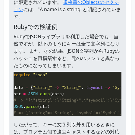
に限定されています。
規格書のObjectsのセクシ
ョン
には、"A name is a string"と明記されていま
す。
Rubyでの検証例
RubyでJSONライブラリを利用した場合でも、当
然ですが、以下のようにキーは全て文字列になり
ます。 また、その結果、JSON文字列からRubyの
ハッシュを再構築すると、元のハッシュと異なっ
たものになってしまいます。
require
"json"
data
=
{
"string"
=>
"String"
,
:symbol
=>
"Symbol"
,
str
=
JSON
.
dump
(
data
)
# => "{\"string\":\"String\",\"symbol\":\"Symbol\"
JSON
.
parse
(
str
)
# => {"string"=>"String", "symbol"=>"Symbol", "1"=
したがって、キーに文字列以外を用いるときに
は、プログラム側で適宜キャストするなどの対応