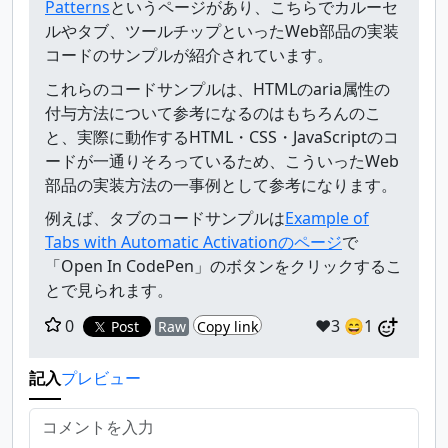
Patterns
というページがあり、こちらでカルーセ
ルやタブ、ツールチップといったWeb部品の実装
コードのサンプルが紹介されています。
これらのコードサンプルは、HTMLのaria属性の
付与方法について参考になるのはもちろんのこ
と、実際に動作するHTML・CSS・JavaScriptのコ
ードが一通りそろっているため、こういったWeb
部品の実装方法の一事例として参考になります。
例えば、タブのコードサンプルは
Example of
Tabs with Automatic Activationのページ
で
「Open In CodePen」のボタンをクリックするこ
とで見られます。
0
❤️3
😄1
Post
Raw
Copy link
記入
プレビュー