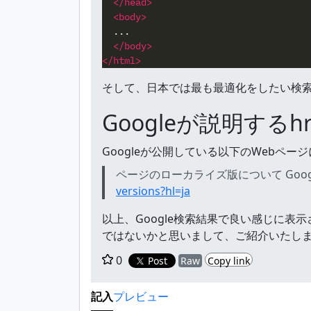
</head>
<body>
  ...

</body>
</html>
そして、日本では最も最適化をしたい検索エ
Googleが説明するh
Googleが公開している以下のWebページ
ページのローカライズ版について Goog
versions?hl=ja
以上、Google検索結果で良い感じに表
ではないかと思いまして、ご紹介いたし
0
Post
Raw
Copy link
記入
プレビュー