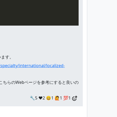
います。
pecialty/international/localized-
はこちらのWebページを参考にすると良いの
🔧5
❤️2
😄1
🙋1
💯1