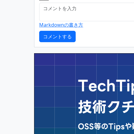
Markdownの書き方
Tech
技術ク
OSS等のTip