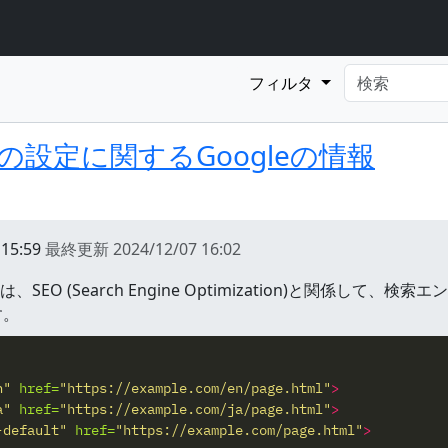
フィルタ
ngの設定に関するGoogleの情報
 15:59
最終更新
2024/12/07 16:02
は、SEO (Search Engine Optimization)と関係し
す。
n"
href=
"https://example.com/en/page.html"
>
a"
href=
"https://example.com/ja/page.html"
>
-default"
href=
"https://example.com/page.html"
>