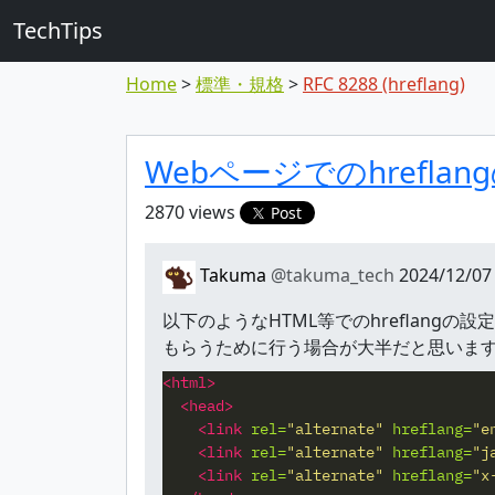
TechTips
Home
標準・規格
RFC 8288 (hreflang)
対象のTopic
Topic
Webページでのhrefla
2870 views
Post
Takuma
@takuma_tech
2024/12/07
以下のようなHTML等でのhreflangの設定
もらうために行う場合が大半だと思いま
<html>
<head>
<link
rel=
"alternate"
hreflang=
"e
<link
rel=
"alternate"
hreflang=
"j
<link
rel=
"alternate"
hreflang=
"x