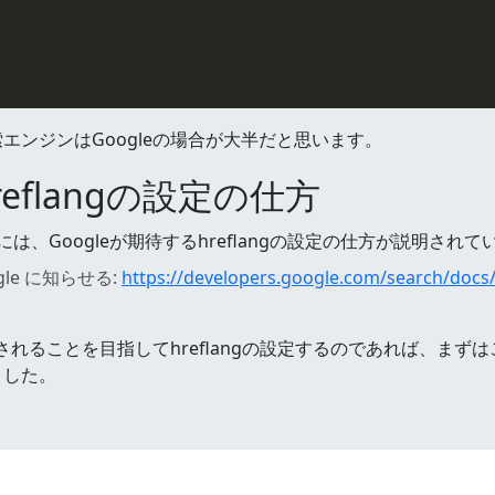
ンジンはGoogleの場合が大半だと思います。
reflangの設定の仕方
には、Googleが期待するhreflangの設定の仕方が説明されて
le に知らせる:
https://developers.google.com/search/docs/s
示されることを目指してhreflangの設定するのであれば、まず
ました。