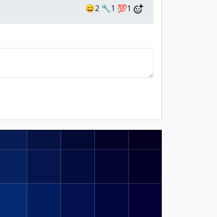
😄2
🔧1
💯1