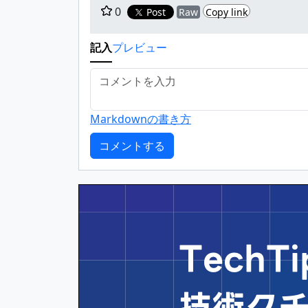
0
Post
Raw
Copy link
記入
プレビュー
Markdownの書き方
Tech