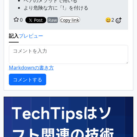
ペアのメソッドで用いる
より危険な方に「!」を付ける
0
😄2
Post
Raw
Copy link
記入
プレビュー
Markdownの書き方
TechTipsはソ
フト関連の
技術