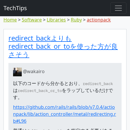
TechTips
Home
Software
Libraries
Ruby
actionpack
対象のコメント
トピックと対象コメント
redirect_backよりも
redirect_back_or_toを使った方が良
さそう
@wakairo
以下のコードから分かるとおり、
redirect_back
は
をラップしているだけで
redirect_back_or_to
す。
https://github.com/rails/rails/blob/v7.0.4/actio
npack/lib/action_controller/metal/redirecting.r
b#L96