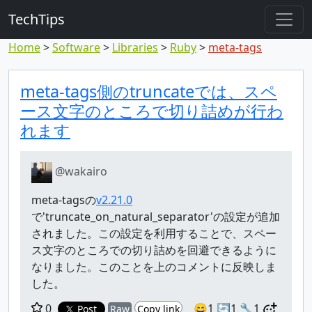
TechTips
Home
Software
Libraries
Ruby
meta-tags
対象のコメント
トピックと対象コメント
meta-tags側のtruncateでは、スペ
ース文字のところで切り詰めが行わ
れます
@wakairo
meta-tagsの
v2.21.0
で'truncate_on_natural_separator'の設定が追加
されました。この設定を利用することで、スペー
ス文字のところでの切り詰めを回避できるように
なりました。このことを上のコメントに反映しま
した。
0
😄1
🔄1
🔧1
Post
Raw
Copy link