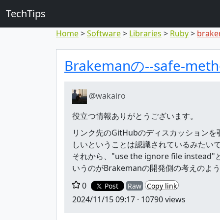
TechTips
Home
Software
Libraries
Ruby
brak
対象のコメン
トピックと対象コメ
Brakemanの--safe
@wakairo
役立つ情報ありがとうございます。
リンク先のGitHubのディスカッションを
しいということは認識されているみたい
それから、"use the ignore fi
いうのがBrakemanの開発側の考えのよ
0
Post
Raw
Copy link
2024/11/15 09:17
· 10790 views