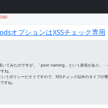
eman
ト
ント
-methodsオプションはXSSチェック専用
覗いてみたのですが、「poor naming」という表現があり、
--
ですね。
le instead"というポリシーだそうですので、XSSチェック以外の
うですね。