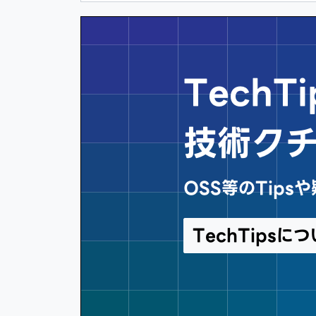
Tech
技術ク
OSS等のTip
TechTips