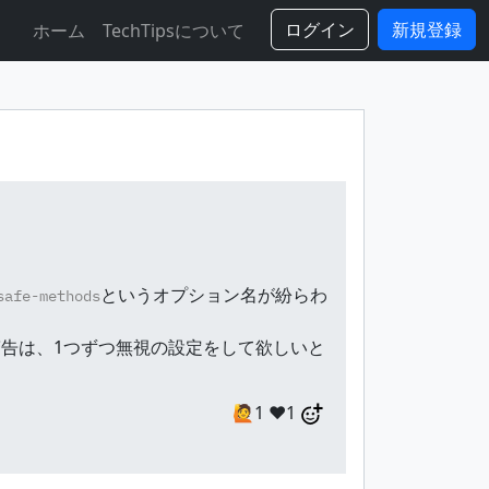
ログイン
新規登録
ホーム
TechTipsについて
というオプション名が紛らわ
safe-methods
タイプの警告は、1つずつ無視の設定をして欲しいと
🙋1
❤️1