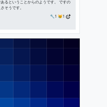
あるということからのようです。 ですの
良さそうです。
🔧1
😿1