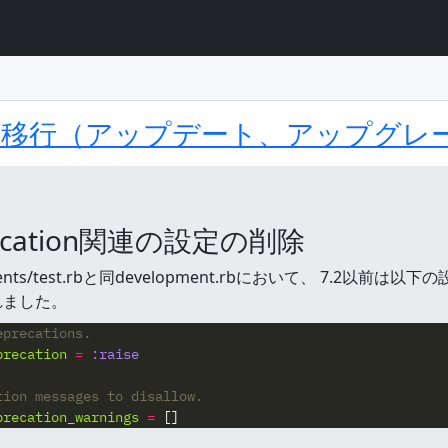
ト
ント
ls 8.0への移行（アップデート、アップ
precation関連の設定の削除
nments/test.rbと同development.rbにおいて、 7.2
れました。
eprecations.
precation
=
:raise
tion messages to disallow.
precation_warnings
=
[]