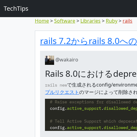
TechTips
Home
Software
Libraries
Ruby
rails
対象のコメン
トピックと対象コメ
rails 7.2からrai
@wakairo
Rails 8.0におけるde
で生成されるconfig/enviro
rails new
プルリクエスト
のマージによって削除さ
# Raise exceptions for disallowed d
config
.
active_support
.
disallowed_de
# Tell Active Support which depreca
config
.
active_support
.
disallowed_de