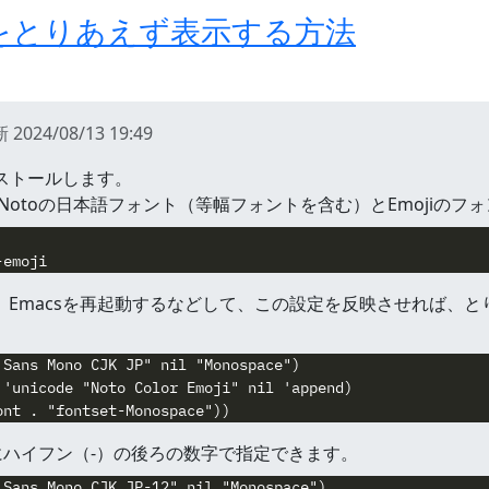
jiをとりあえず表示する方法
新
2024/08/13 19:49
ストールします。
、Notoの日本語フォント（等幅フォントを含む）とEmojiの
す。Emacsを再起動するなどして、この設定を反映させれば、と
Sans Mono CJK JP" nil "Monospace")

'unicode "Noto Color Emoji" nil 'append)

ハイフン（-）の後ろの数字で指定できます。