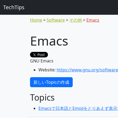
TechTips
Home
Software
その他
Emacs
Emacs
Post
GNU Emacs
Website:
https://www.gnu.org/softwar
新しいTopicの作成
Topics
Emacsで日本語とEmojiをとりあえず表