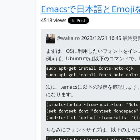
Emacsで日本語とEmo
4518 views
Post
@wakairo
2023/12/21 16:45
最終更
まずは、OSに利用したいフォントをイン
例えば、Ubuntuでは以下のコマンドで
sudo apt-get install fonts-noto-cjk

次に、.emacsに以下の設定を追記しま
になります。
(create-fontset-from-ascii-font "Noto 
(set-fontset-font "fontset-Monospace" 
ちなみにフォントサイズは、以下のように