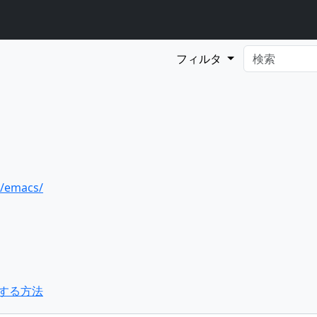
フィルタ
e/emacs/
示する方法