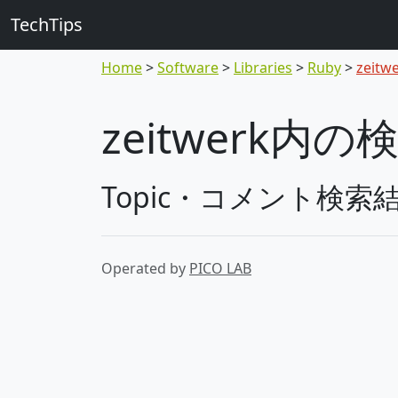
TechTips
Home
Software
Libraries
Ruby
zeitw
zeitwerk内
Topic・コメント検索
Operated by
PICO LAB