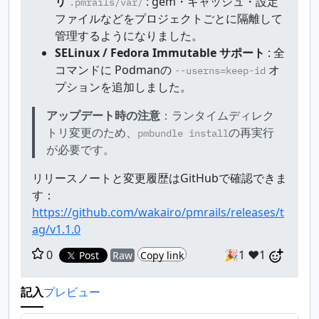
リ
: gem・キャッシュ・設定
.pmrails/var/
ファイルなどをプロジェクトごとに隔離して
管理するようになりました。
SELinux / Fedora Immutable サポート
: 全
コマンドに Podmanの
オ
--userns=keep-id
プションを追加しました。
アップデート時の注意
：ランタイムディレク
トリ変更のため、
の再実行
pmbundle install
が必要です。
リリースノートと変更履歴はGitHubで確認できま
す：
https://github.com/wakairo/pmrails/releases/t
ag/v1.1.0
0
🎉1
❤️1
Post
Raw
Copy link
記入
プレビュー