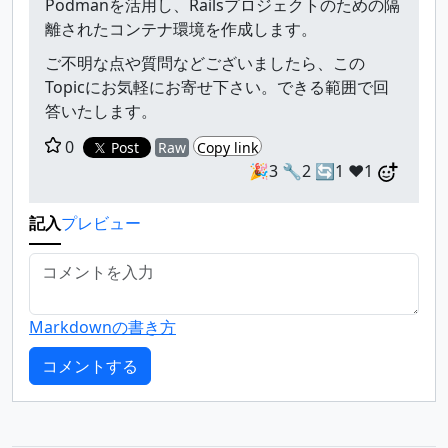
Podmanを活用し、Railsプロジェクトのための隔
離されたコンテナ環境を作成します。
ご不明な点や質問などございましたら、この
Topicにお気軽にお寄せ下さい。できる範囲で回
答いたします。
0
Post
Raw
Copy link
🎉3
🔧2
🔄1
❤️1
記入
プレビュー
Markdownの書き方