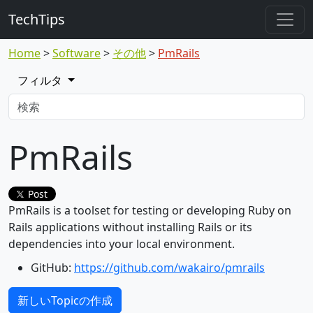
TechTips
Home
Software
その他
PmRails
フィルタ
PmRails
Post
PmRails is a toolset for testing or developing Ruby on
Rails applications without installing Rails or its
dependencies into your local environment.
GitHub:
https://github.com/wakairo/pmrails
新しいTopicの作成