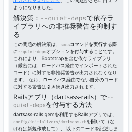
出力されるようになり
、この問題がさらに目立つ
ようになりました。
解決策：
で依存ラ
--quiet-deps
イブラリへの非推奨警告を抑制す
る
この問題の解決策は、
コマンドを実行する際
sass
に
オプションを付与することです。
--quiet-deps
これにより、Bootstrapを含む依存ライブラリ
（厳密には、ロードパス経由でインポートされた
コード）に対する非推奨警告が出力されなくなり
ます。 なお、ロードパス経由でない自分のコード
に対する警告は引き続き出力されます。
Railsアプリ（dartsass-rails）で
--
を付与する方法
quiet-deps
dartsass-rails gemを利用するRailsアプリでは、
を開いて（な
config/initializers/dartsass.rb
ければ新規作成して）、 以下のコードを記述しま