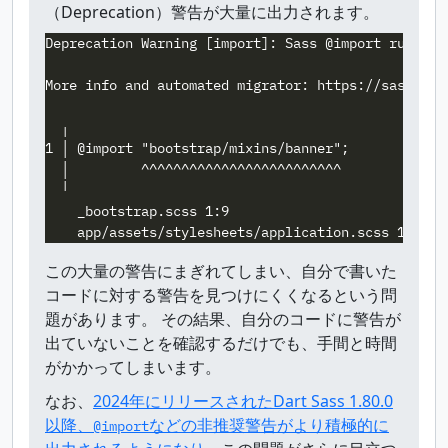
（Deprecation）警告が大量に出力されます。
Deprecation Warning [import]: Sass @import rules a
More info and automated migrator: https://sass-lang
  ╷

1 │ @import "bootstrap/mixins/banner";

  │         ^^^^^^^^^^^^^^^^^^^^^^^^^

  ╵

    _bootstrap.scss 1:9                          @u
この大量の警告にまぎれてしまい、自分で書いた
コードに対する警告を見つけにくくなるという問
題があります。 その結果、自分のコードに警告が
出ていないことを確認するだけでも、手間と時間
がかかってしまいます。
なお、
2024年にリリースされたDart Sass 1.80.0
以降、
などの非推奨警告がより積極的に
@import