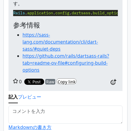
す。
Rails
.
application
.
config
.
dartsass
.
build_options
<<
参考情報
https://sass-
lang.com/documentation/cli/dart-
sass/#quiet-deps
https://github.com/rails/dartsass-rails?
tab=readme-ov-file#configuring-build-
options
0
Post
Raw
Copy link
記入
プレビュー
Markdownの書き方