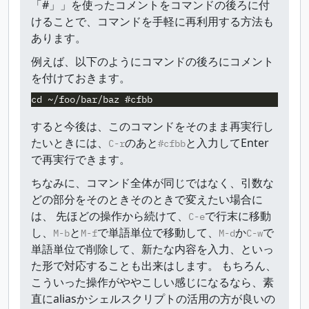
「#」」を使ったコメントをコマンドの後ろに付
けることで、コマンドを手軽に再利用する方法も
あります。
例えば、以下のようにコマンドの後ろにコメント
を付けておきます。
すると今後は、このコマンドをそのまま再実行し
たいときには、
のあと
と入力してEnter
C-r
#cfbb
で再実行できます。
ちなみに、コマンド全体が同じではなく、引数な
どの部分をそのときそのときで変えたい場合に
は、 先ほどの操作から続けて、
で行末に移動
C-e
し、
と
で単語単位で移動して、
か
で
M-b
M-f
M-d
C-w
単語単位で削除して、新たな内容を入力、といっ
た形で対応することも出来はします。 もちろん、
こういった操作がややこしい感じになるなら、素
直にaliasかシェルスクリプトの活用の方が良いの