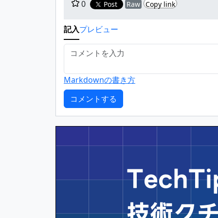
0
Post
Raw
Copy link
記入
プレビュー
Markdownの書き方
Tech
技術ク