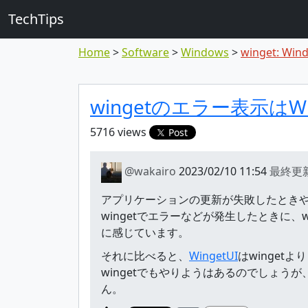
TechTips
Home
Software
Windows
winget: Win
対象のTopic
Topic
wingetのエラー表示はW
5716 views
Post
@wakairo
2023/02/10 11:54
最終更
アプリケーションの更新が失敗したときや
wingetでエラーなどが発生したときに
に感じています。
それに比べると、
WingetUI
はwinge
wingetでもやりようはあるのでしょう
ん。