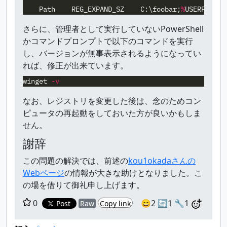
Path
REG_EXPAND_SZ
C:\foobar
;
%
USERPROFIL
さらに、管理者として実行していないPowerShell
かコマンドプロンプトで以下のコマンドを実行
し、バージョンが無事表示されるようになってい
れば、修正が出来ています。
winget
-v
なお、レジストリを変更した後は、念のためコン
ピュータの再起動をしておいた方が良いかもしま
せん。
謝辞
この問題の解決では、前述の
kou1okadaさんの
Webページ
の情報が大きな助けとなりました。こ
の場を借りて御礼申し上げます。
0
😄2
🔄1
🔧1
Post
Raw
Copy link