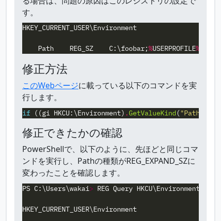
る場合は、問題の原因はこのレジストリの設定で
す。
HKEY_CURRENT_USER\Environment
Path
REG_SZ
C:\foobar
;
%
USERPROFILE
%
\AppD
修正方法
このWebページ
に載っている以下のコマンドを実
行します。
if
((
gi
HKCU:\Environment
)
.
GetValueKind
(
"Path"
)
-e
修正できたかの確認
PowerShellで、以下のように、先ほどと同じコマ
ンドを実行し、Pathの種類がREG_EXPAND_SZに
変わったことを確認します。
PS
C:\Users\wakai
>
REG
Query
HKCU\Environment
/V
P
HKEY_CURRENT_USER\Environment