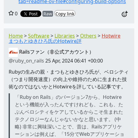
tab=readme-ov-file#configuring-build-options
0
Post
Raw
Copy link
Home
Software
Libraries
Others
Hotwire
まつもとゆきひろ氏のHotwire評
Railsファン（非公式アカウント）
@ruby_on_rails
25 Apr, 2024 06:41 +00:00
Rubyの生みの親・まつもとゆきひろ氏が、ベロシティ
（つまり開発速度）の向上や維持のために生まれた技
術なのではないかとHotwireを評している記事です。
「Ruby on Rails」のバージョン7から、Hotwire
という機能が入ったんですけれども、これも、た
ぶんベロシティをケアしているからこそ生まれた
テクノロジーなんじゃないかなと思います。 (中
略) 非常に興味深いことで、昔は、Railsアプリケ
ーションは例えば、「15分でWebアプリケーショ