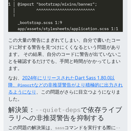
1 │ @import "bootstrap/mixins/banner";

  │         ^^^^^^^^^^^^^^^^^^^^^^^^^

  ╵

    _bootstrap.scss 1:9                          @use
この大量の警告にまぎれてしまい、自分で書いたコー
ドに対する警告を見つけにくくなるという問題があり
ます。 その結果、自分のコードに警告が出ていないこ
とを確認するだけでも、手間と時間がかかってしまい
ます。
なお、
2024年にリリースされたDart Sass 1.80.0以
降、
などの非推奨警告がより積極的に出力され
@import
るようになり
、この問題がさらに目立つようになりま
した。
解決策：
で依存ライブ
--quiet-deps
ラリへの非推奨警告を抑制する
この問題の解決策は、
コマンドを実行する際に
sass
--