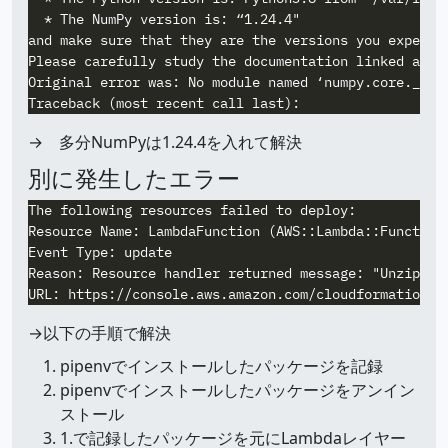
  * The NumPy version is: “1.24.4"

and make sure that they are the versions you expect.

Please carefully study the documentation linked above
Original error was: No module named ‘numpy.core._mult
→ 多分NumPyは1.24.4を入れて解決
別に発生したエラー
The following resources failed to deploy:

Resource Name: LambdaFunction (AWS::Lambda::Function)
Event Type: update

Reason: Resource handler returned message: "Unzipped
→以下の手順で解決
pipenvでインストールしたパッケージを記録
pipenvでインストールしたパッケージをアンイン
ストール
1.で記録したパッケージを元にLambdaレイヤー