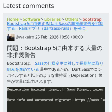
Latest comments
Home
Software
Libraries
Others
bootstrap
Bootstrap 5に由来するDart Sassの非推奨警告を抑制
する：Railsアプリ（dartsass-rails）を例に
@wakairo
25 Feb, 2026 10:58 +00:00
問題：Bootstrap 5に由来する大量の
非推奨警告
Bootstrapは、
Sassの仕様変更に対して長期的に取り
組みを進めている
最中であるため、Dart Sassでコン
パイルすると以下のような非推奨（Deprecation）警
告が大量に出力されます。
Deprecation Warning [import]: Sass @import rules are 
More info and automated migrator: https://sass-lang.c
  ╷
