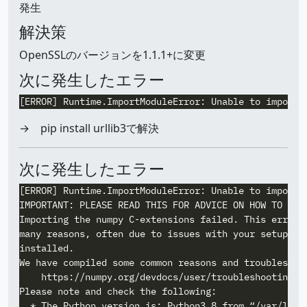
発生
解決策
OpenSSLのバージョンを1.1.1+に変更
次に発生したエラー
→ pip install urllib3で解決
次に発生したエラー
[ERROR] Runtime.ImportModuleError: Unable to import m
IMPORTANT: PLEASE READ THIS FOR ADVICE ON HOW TO SOLV
Importing the numpy C-extensions failed. This error c
many reasons, often due to issues with your setup or 
installed.

We have compiled some common reasons and troubleshoot
    https://numpy.org/devdocs/user/troubleshooting-im
Please note and check the following:

  * The Python version is: Python3.8 from “/var/lang/