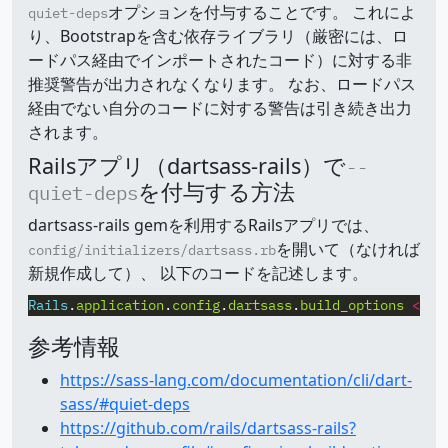
オプションを付与することです。 これによ
quiet-deps
り、Bootstrapを含む依存ライブラリ（厳密には、ロ
ードパス経由でインポートされたコード）に対する非
推奨警告が出力されなくなります。 なお、ロードパス
経由でない自分のコードに対する警告は引き続き出力
されます。
Railsアプリ（dartsass-rails）で
--
を付与する方法
quiet-deps
dartsass-rails gemを利用するRailsアプリでは、
を開いて（なければ
config/initializers/dartsass.rb
新規作成して）、 以下のコードを記述します。
Rails
.
application
.
config
.
dartsass
.
build_options
<<
"
参考情報
https://sass-lang.com/documentation/cli/dart-
sass/#quiet-deps
https://github.com/rails/dartsass-rails?