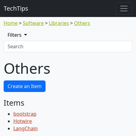
TechTips
Home
Software
Libraries
Others
Filters
Others
Create an Item
Items
bootstrap
Hotwire
LangChain