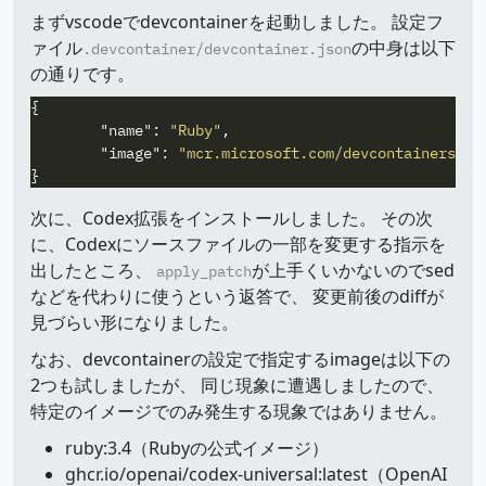
まずvscodeでdevcontainerを起動しました。 設定フ
ァイル
の中身は以下
.devcontainer/devcontainer.json
の通りです。
{
"name"
:
"Ruby"
,
"image"
:
"mcr.microsoft.com/devcontainers/ru
}
次に、Codex拡張をインストールしました。 その次
に、Codexにソースファイルの一部を変更する指示を
出したところ、
が上手くいかないのでsed
apply_patch
などを代わりに使うという返答で、 変更前後のdiffが
見づらい形になりました。
なお、devcontainerの設定で指定するimageは以下の
2つも試しましたが、 同じ現象に遭遇しましたので、
特定のイメージでのみ発生する現象ではありません。
ruby:3.4（Rubyの公式イメージ）
ghcr.io/openai/codex-universal:latest（OpenAI