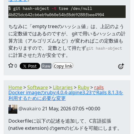
$ 
git hash-object 
-t
 tree /dev/null

ちなみに「empty treeのハッシュ値」は、上記のよう
に定数値ではあるのですが、 gitで用いるハッシュの計
算方法（アルゴリズムなど）が変わればこの定数値も
変わりますので、 定数として持たず
git hash-object
に計算させた方が安全です。
0
Post
Raw
Copy link
Home
Software
Libraries
Ruby
rails
Docker imageのruby:4.0.4-alpine3.23でRails 8.1.3を
利用するために必要な変更
@wakairo
21 May, 2026 07:05 +00:00
Dockerfileに以下の記述を追加して、C言語拡張
(native extension) のgemのビルドを可能にします。