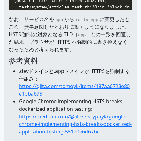
  (Session info: chrome=145.0.7632.109)

なお、サービス名を
から
に変更したと
app
rails-app
ころ、無事意図したとおりに動くようになりました。
HSTS 強制の対象となる TLD（
）との一致を回避し
app
た結果、ブラウザが HTTPS へ強制的に書き換えなく
なったためと考えられます。
参考資料
.devドメインと.appドメインがHTTPSを強制する
仕組み：
https://qiita.com/tomoyk/items/187aa6723e80
e1bba675
Google Chrome implementing HSTS breaks
dockerized application testing:
https://medium.com/@alex.skrypnyk/google-
chrome-implementing-hsts-breaks-dockerized-
application-testing-55120e6d67bc