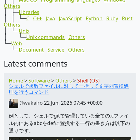
Others
│ ├─
Libraries
│ │ └─
C
C++
Java
JavaScript
Python
Ruby
Rust
Others
│ └─
Unix
│ └─
Unix commands
Others
└─
Web
└─
Document
Service
Others
Latest comments
Home
Software
Others
Shell (OS)
シェルで複数ファイルに対して一括して文字列置換処
理を行うコマンド
@wakairo
22 Jun, 2026 07:45 +00:00
例として、シェルでgitで管理している全ての.cファイ
ル内にあるabcをdefに置換する一行の書き方は以下の
通りです。