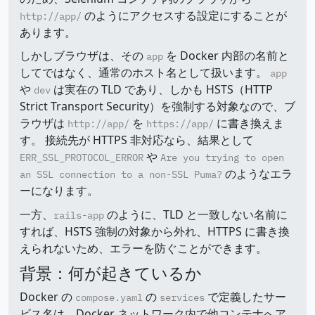
のようにアクセスする設定にすることが
http://app/
あります。
しかしブラウザは、その
を Docker 内部の名前と
app
してではなく、通常のホスト名として扱います。
app
や
は実在の TLD であり、しかも HSTS（HTTP
dev
Strict Transport Security）を強制する対象なので、ブ
ラウザは
を
に書き換えま
http://app/
https://app/
す。 接続先が HTTPS 非対応なら、結果として
や
ERR_SSL_PROTOCOL_ERROR
Are you trying to open
のようなエラ
an SSL connection to a non-SSL Puma?
ーになります。
一方、
のように、TLD と一致しない名前に
rails-app
すれば、HSTS 強制の対象から外れ、HTTPS に書き換
えられないため、エラーを防ぐことができます。
背景：何が起きているか
Docker の
の
で定義したサー
compose.yaml
services
ビス名は、Docker ネットワーク内で他コンテナへア