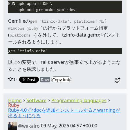
RUN apk update && \

Gemfileの
gem "tzinfo-data", platforms: %i[
の行からプラットフォーム指定
windows jruby ]
(
) を外して、 tzinfo-data gemがインスト
platforms ~
ールされるようにします。
以上の変更で、rails serverが無事立ち上がるようにな
ることを確認しました。
0
Post
Raw
Copy link
Home
Software
Programming languages
Ruby
Ruby 4.0でrdocを追加インストールするとwarningが
出るようになる
@wakairo
09 May, 2026 04:57 +00:00