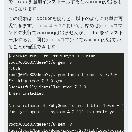
で、rdocを追加インストールするとwarningが出るよ
うになります。
この現象は、dockerを使うと、以下のように簡単に再
現できます。
において、始めは
コマ
ruby:4.0.3
gem -v
ンドの実行でwarningは出ませんが、 rdocをインスト
ールすると、同じ
コマンドでwarningが出てい
gem -v
ることが確認できます。
$ docker run --rm -it ruby:4.0.3 bash

root@601c809deee7:/# gem -v

4.0.6

root@601c809deee7:/# gem install rdoc -v 7.2.0

Fetching rdoc-7.2.0.gem

Successfully installed rdoc-7.2.0

1 gem installed

A new release of RubyGems is available: 4.0.6 → 4.0.1
Run `gem update --system 4.0.11` to update your insta
root@601c809deee7:/# gem -v

/usr/local/bundle/gems/rdoc-7.2.0/lib/rdoc/version.r