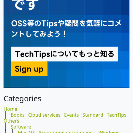
です
OSS等のTipsや疑問を気軽にコメ
ントしてみよう！
TechTipsについてもっと知る
Sign up
TechTips
Categories
Home
├─
Books
Cloud services
Events
Standard
TechTips
Others
├─
Software
│ ├─
Mac OS
Programming languages
Windows