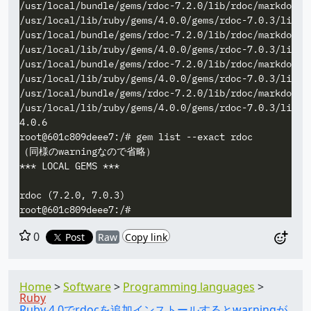
/usr/local/bundle/gems/rdoc-7.2.0/lib/rdoc/markdown/
/usr/local/lib/ruby/gems/4.0.0/gems/rdoc-7.0.3/lib/r
/usr/local/bundle/gems/rdoc-7.2.0/lib/rdoc/markdown.
/usr/local/lib/ruby/gems/4.0.0/gems/rdoc-7.0.3/lib/r
/usr/local/bundle/gems/rdoc-7.2.0/lib/rdoc/markdown.
/usr/local/lib/ruby/gems/4.0.0/gems/rdoc-7.0.3/lib/r
/usr/local/bundle/gems/rdoc-7.2.0/lib/rdoc/markdown.
/usr/local/lib/ruby/gems/4.0.0/gems/rdoc-7.0.3/lib/r
4.0.6

root@601c809deee7:/# gem list --exact rdoc

（同様のwarningなので省略）

*** LOCAL GEMS ***

rdoc (7.2.0, 7.0.3)

0
Post
Raw
Copy link
Home
Software
Programming languages
Ruby
Ruby 4.0でrdocを追加インストールするとwarningが