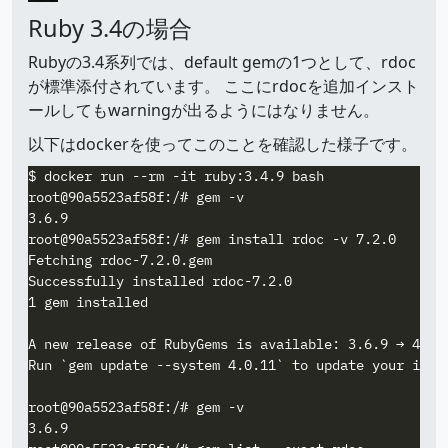
Ruby 3.4の場合
Rubyの3.4系列では、default gemの1つとして、rdoc
が標準添付されています。 ここにrdocを追加インスト
ールしてもwarningが出るようにはなりません。
以下はdockerを使ってこのことを確認した様子です。
$ docker run --rm -it ruby:3.4.9 bash

root@90a5523af58f:/# gem -v

3.6.9

root@90a5523af58f:/# gem install rdoc -v 7.2.0

Fetching rdoc-7.2.0.gem

Successfully installed rdoc-7.2.0

1 gem installed

A new release of RubyGems is available: 3.6.9 → 4.0.1
Run `gem update --system 4.0.11` to update your insta
root@90a5523af58f:/# gem -v

3.6.9
