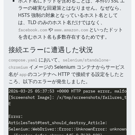
ホスト名にドットを含めることは、本件の SSL エ
ラーの確実な回避策とはなりません。なぜなら、
HSTS 強制の対象となっているホスト名として
は、TLD のみのホスト名だけではなく、
や
といったドット
facebook.com
www.amazon.com
を含むホスト名も多数存在するためです。
接続エラーに遭遇した状況
において、
compose.yaml
selenium/standalone-
イメージの Selenium コンテナからサービス
chromium
名が
のコンテナへ HTTP で接続する設定をしたと
app
ころ、以下のエラーが発生しました。
2026-03-25 05:37:53 +0000 HTTP parse error, malforme
[Screenshot Image]: /x/tmp/screenshots/failures_test_
E

Error:

ArticlesTest#test_should_destroy_Article:

Selenium::WebDriver::Error::UnknownError: unknown err