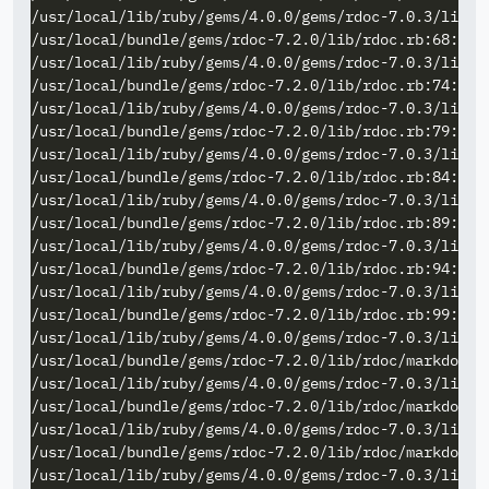
/usr/local/lib/ruby/gems/4.0.0/gems/rdoc-7.0.3/lib/r
/usr/local/bundle/gems/rdoc-7.2.0/lib/rdoc.rb:68: wa
/usr/local/lib/ruby/gems/4.0.0/gems/rdoc-7.0.3/lib/r
/usr/local/bundle/gems/rdoc-7.2.0/lib/rdoc.rb:74: wa
/usr/local/lib/ruby/gems/4.0.0/gems/rdoc-7.0.3/lib/r
/usr/local/bundle/gems/rdoc-7.2.0/lib/rdoc.rb:79: wa
/usr/local/lib/ruby/gems/4.0.0/gems/rdoc-7.0.3/lib/r
/usr/local/bundle/gems/rdoc-7.2.0/lib/rdoc.rb:84: wa
/usr/local/lib/ruby/gems/4.0.0/gems/rdoc-7.0.3/lib/r
/usr/local/bundle/gems/rdoc-7.2.0/lib/rdoc.rb:89: wa
/usr/local/lib/ruby/gems/4.0.0/gems/rdoc-7.0.3/lib/r
/usr/local/bundle/gems/rdoc-7.2.0/lib/rdoc.rb:94: wa
/usr/local/lib/ruby/gems/4.0.0/gems/rdoc-7.0.3/lib/r
/usr/local/bundle/gems/rdoc-7.2.0/lib/rdoc.rb:99: wa
/usr/local/lib/ruby/gems/4.0.0/gems/rdoc-7.0.3/lib/r
/usr/local/bundle/gems/rdoc-7.2.0/lib/rdoc/markdown.
/usr/local/lib/ruby/gems/4.0.0/gems/rdoc-7.0.3/lib/r
/usr/local/bundle/gems/rdoc-7.2.0/lib/rdoc/markdown/
/usr/local/lib/ruby/gems/4.0.0/gems/rdoc-7.0.3/lib/r
/usr/local/bundle/gems/rdoc-7.2.0/lib/rdoc/markdown/
/usr/local/lib/ruby/gems/4.0.0/gems/rdoc-7.0.3/lib/r