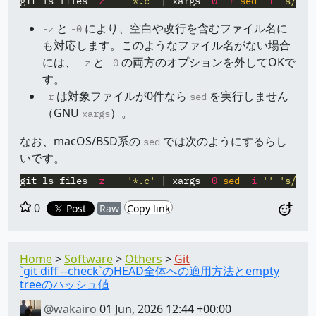
git ls-files 
-z
--
'*.c'
 | xargs 
-0
-r
sed
-i
's/abc
と
により、空白や改行を含むファイル名に
-z
-0
も対応します。このようなファイル名がない場合
には、
と
の両方のオプションを外してOKで
-z
-0
す。
は対象ファイルが0件なら
を実行しません
-r
sed
（GNU
）。
xargs
なお、macOS/BSD系の
では次のようにするらし
sed
いです。
git ls-files 
-z
--
'*.c'
 | xargs 
-0
sed
-i
''
's/abc
0
Post
Raw
Copy link
Home
Software
Others
Git
`git diff --check`のHEAD全体への適用方法とempty
treeのハッシュ値
@wakairo
01 Jun, 2026 12:44 +00:00