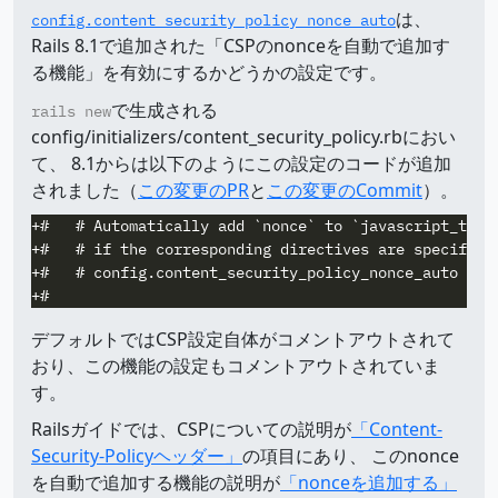
は、
config.content_security_policy_nonce_auto
Rails 8.1で追加された「CSPのnonceを自動で追加す
る機能」を有効にするかどうかの設定です。
で生成される
rails new
config/initializers/content_security_policy.rbにおい
て、 8.1からは以下のようにこの設定のコードが追加
されました（
この変更のPR
と
この変更のCommit
）。
+#   # Automatically add `nonce` to `javascript_tag`,
+#   # if the corresponding directives are specified 
+#   # config.content_security_policy_nonce_auto = tr
デフォルトではCSP設定自体がコメントアウトされて
おり、この機能の設定もコメントアウトされていま
す。
Railsガイドでは、CSPについての説明が
「Content-
Security-Policyヘッダー」
の項目にあり、 このnonce
を自動で追加する機能の説明が
「nonceを追加する」