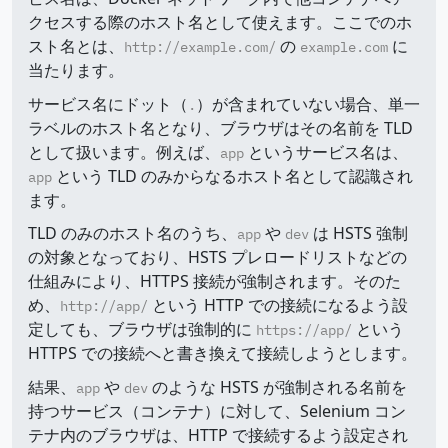
クセスする際のホスト名として使えます。ここでのホ
スト名とは、
の
に
http://example.com/
example.com
当たります。
サービス名にドット（
）が含まれていない場合、単一
.
ラベルのホスト名となり、ブラウザはその名前を TLD
として扱います。例えば、
というサービス名は、
app
という TLD のみからなるホスト名として認識され
app
ます。
TLD のみのホスト名のうち、
や
は HSTS 強制
app
dev
の対象となっており、HSTS プレロードリストなどの
仕組みにより、HTTPS 接続が強制されます。そのた
め、
という HTTP での接続になるよう設
http://app/
定しても、ブラウザは強制的に
という
https://app/
HTTPS での接続へと書き換えて接続しようとします。
結果、
や
のような HSTS が強制される名前を
app
dev
持つサービス（コンテナ）に対して、Selenium コン
テナ内のブラウザは、HTTP で接続するよう設定され