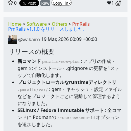
0
❤️1
Post
Raw
Copy link
Home
Software
Others
PmRails
PmRails v1.1.0 をリリースしました。
@wakairo
19 Mar, 2026 00:09 +00:00
リリースの概要
新コマンド
: アプリの作成・
pmrails-new-plus
gem のインストール・.gitignore の更新を1ステ
ップで自動化します。
プロジェクトローカルなruntimeディレクトリ
: gem・キャッシュ・設定ファイル
.pmrails/var/
などをプロジェクトごとに隔離して管理するよう
になりました。
SELinux / Fedora Immutable サポート
: 全コマ
ンドに Podmanの
オプション
--userns=keep-id
を追加しました。