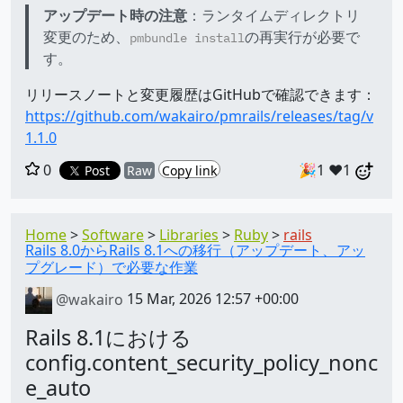
アップデート時の注意
：ランタイムディレクトリ
変更のため、
の再実行が必要で
pmbundle install
す。
リリースノートと変更履歴はGitHubで確認できます：
https://github.com/wakairo/pmrails/releases/tag/v
1.1.0
0
🎉1
❤️1
Post
Raw
Copy link
Home
Software
Libraries
Ruby
rails
Rails 8.0からRails 8.1への移行（アップデート、アッ
プグレード）で必要な作業
@wakairo
15 Mar, 2026 12:57 +00:00
Rails 8.1における
config.content_security_policy_nonc
e_auto