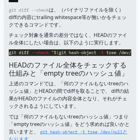
は、（バイナリファイルを除く）
git diff --check
diffの内容にtrailing whitespace等が無いかをチェッ
クできるコマンドです。
チェック対象を通常の差分ではなく、HEADのファイ
ル全体にしたい場合は、以下のように実行します。
git diff 
--check
"
$(
git hash-object 
-t
 tree /dev/nul
HEADのファイル全体をチェックする
仕組みと「empty treeのハッシュ値」
上述のコマンドでは、「何のファイルもないtreeのハ
ッシュ値」とHEADの間でdiffを取ることで、 diffの結
果がHEADのファイルの内容全体となり、それがチェ
ックされるようにしています。
では「何のファイルもないtreeのハッシュ値」つまり
「empty treeのハッシュ値」をどう求めれば良いかと
言いますと、
と
git hash-object -t tree /dev/null
なります
。