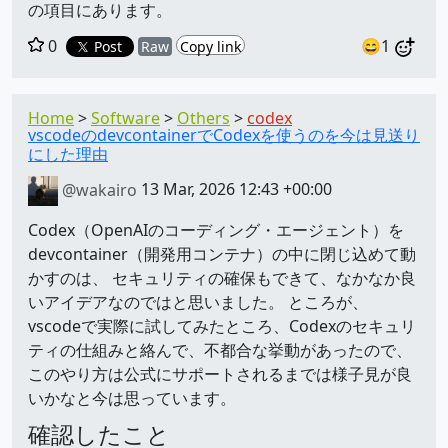
の項目にあります。
0
😄1
Post
Raw
Copy link
Home
Software
Others
codex
vscodeのdevcontainerでCodexを使うのを今は見送り
にした理由
@wakairo
13 Mar, 2026 12:43 +00:00
Codex（OpenAIのコーディング・エージェント）を
devcontainer（開発用コンテナ）の中に閉じ込めて動
かすのは、 セキュリティの確保もできて、なかなか良
いアイデアなのではと思いました。 ところが、
vscodeで実際に試してみたところ、Codexのセキュリ
ティの仕組みと絡んで、不都合な挙動があったので、
このやり方は公式にサポートされるまでは様子見が良
いかなと今は思っています。
確認したこと