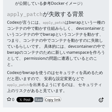
が公開している参考Dockerイメージ）
が失敗する背景
apply_patch
Codexが言うには、
はbwrapという一種の
apply_patch
コンテナの中で動かす仕組みらしく、 devcontainerと
いうコンテナの中でbwrapというコンテナを動かす、
つまり、コンテナの中でコンテナを動かすのに失敗し
ているらしいです。 具体的には、devcontainerの中で
bwrapのコンテナのために新しいnamespaceを作ろう
として、 permissionの問題に遭遇しているとのこ
と。
Codexがbwrapを使うのはセキュリティを高めるため
だと思いますので、 安易な設定変更などで
を出来るようにするのは、 セキュリティ
apply_patch
上のリスクがあると見ています。
0
Post
Raw
Copy link