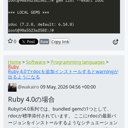
root@90a5523af58f:/# gem list --exact rdoc

*** LOCAL GEMS ***

rdoc (7.2.0, default: 6.14.0)

0
Post
Raw
Copy link
Home
Software
Programming languages
Ruby
Ruby 4.0でrdocを追加インストールするとwarningが
出るようになる
@wakairo
09 May, 2026 04:56 +00:00
Ruby 4.0の場合
Rubyの4.0系列では、bundled gemの1つとして、
rdocが標準添付されています。 ここにrdocの最新バ
ージョンをインストールするようなシチュエーション