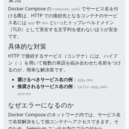
Docker Compose の
でサービス名を付
compose.yaml
ける際は、HTTP での接続先となるコンテナのサービ
ス名には
や
といったトップレベルドメイン
app
dev
（TLD）として実在する文字列を使わないほうが安全
です。
具体的な対策
HTTP で接続するサービス（コンテナ）には、ハイフ
ン（
）を用いて複数の単語を組み合わせた名前をつけ
-
るのが、簡単な解決策です。
避けるべきサービス名の例
：
,
app
dev
推奨されるサービス名の例
：
,
rails-app
web-
server
なぜエラーになるのか
Docker Compose のネットワーク内では、サービス名
で名前解決をして他コンテナへアクセスできます。そ
のため、Selenium コンテナ内のブラウザから