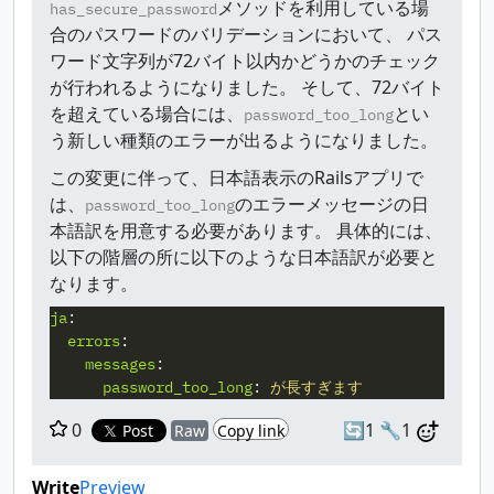
メソッドを利用している場
has_secure_password
合のパスワードのバリデーションにおいて、 パス
ワード文字列が72バイト以内かどうかのチェック
が行われるようになりました。 そして、72バイト
を超えている場合には、
とい
password_too_long
う新しい種類のエラーが出るようになりました。
この変更に伴って、日本語表示のRailsアプリで
は、
のエラーメッセージの日
password_too_long
本語訳を用意する必要があります。 具体的には、
以下の階層の所に以下のような日本語訳が必要と
なります。
ja
:
errors
:
messages
:
password_too_long
:
が長すぎます
0
🔄1
🔧1
Post
Raw
Copy link
Write
Preview