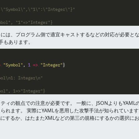
:\"Symbol\",\"1\":\"Integer\"}"
mbol", "1"=>"Integer"}
には、プログラム側で適宜キャストするなどの対応が必要となり
う手もあります。
>
"Symbol"
,
1
=>
"Integer"
}
bol\n1: Integer\n"
bol", 1=>"Integer"}
ィの観点での注意が必要です。 一般に、JSONよりもYAML
られます。 実際にYAMLを悪用した攻撃手法が知られていま
MLにするか、はたまたXMLなどの第三の規格にするかの選択