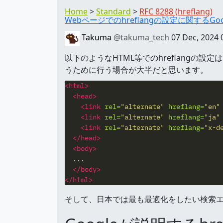
Home
Standard
RFC 8288 (hreflang)
Webページでのhreflangの設定に関するGo
Takuma
@takuma_tech
07 Dec, 2024 
以下のようなHTML等でのhreflangの設定は、
うために行う場合が大半だと思います。
<html>
<head>
<link
rel=
"alternate"
hreflang=
"en"
<link
rel=
"alternate"
hreflang=
"ja"
<link
rel=
"alternate"
hreflang=
"x-d
</head>
<body>
  ...

</body>
</html>
そして、日本では最も最適化をしたい検索エン