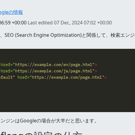
ogleの情報
06:59 +00:00
Last edited
07 Dec, 2024 07:02 +00:00
SEO (Search Engine Optimization)と関係して
href=
"https://example.com/en/page.html"
>
href=
"https://example.com/ja/page.html"
>
efault"
href=
"https://example.com/page.html"
>
ジンはGoogleの場合が大半だと思います。