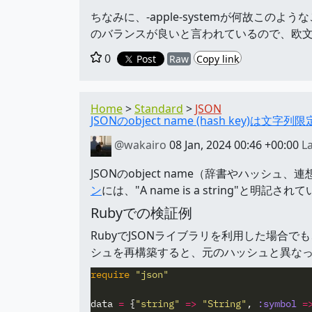
ちなみに、-apple-systemが何故
のバランスが良いと言われているので、欧
0
Post
Raw
Copy link
Home
Standard
JSON
JSONのobject name (hash key)は文字列限
@wakairo
08 Jan, 2024 00:46 +00:00
L
JSONのobject name（辞書やハッ
ン
には、"A name is a string"と明記さ
Rubyでの検証例
RubyでJSONライブラリを利用した場合で
シュを再構築すると、元のハッシュと異な
require
"json"
data
=
{
"string"
=>
"String"
,
:symbol
=