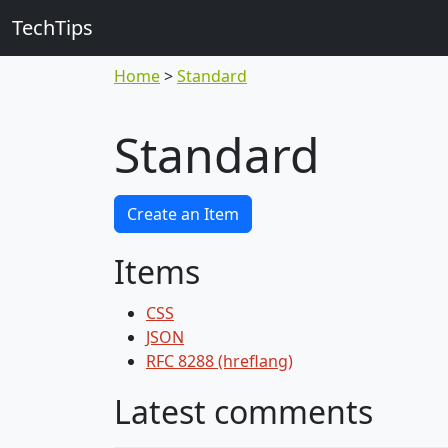
TechTips
Home
Standard
Standard
Create an Item
Items
CSS
JSON
RFC 8288 (hreflang)
Latest comments