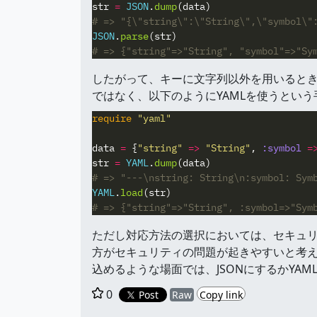
str
=
JSON
.
dump
(
data
)
# => "{\"string\":\"String\",\"symbol\"
JSON
.
parse
(
str
)
# => {"string"=>"String", "symbol"=>"Sy
したがって、キーに文字列以外を用いるとき
ではなく、以下のようにYAMLを使うとい
require
"yaml"
data
=
{
"string"
=>
"String"
,
:symbol
=
str
=
YAML
.
dump
(
data
)
# => "---\nstring: String\n:symbol: Sym
YAML
.
load
(
str
)
# => {"string"=>"String", :symbol=>"Sym
ただし対応方法の選択においては、セキュリテ
方がセキュリティの問題が起きやすいと考え
込めるような場面では、JSONにするかYA
0
Post
Raw
Copy link