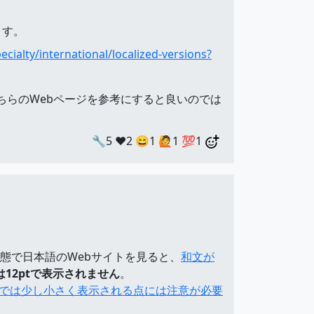
ます。
cialty/international/localized-versions?
こちらのWebページを参考にすると良いのでは
🔧5
❤️2
😄1
🙋1
💯1
いている状態で日本語のWebサイトを見ると、
和文が
トは12ptで表示されません
。
em では少し小さく表示される点には注意が必要