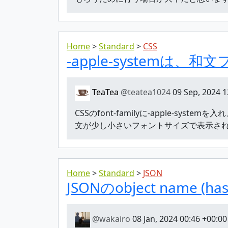
Home
Standard
CSS
-apple-systemは
TeaTea
@teatea1024
09 Sep, 2024 1
CSSのfont-familyに-apple-sy
文が少し小さいフォントサイズで表示されます
Home
Standard
JSON
JSONのobject name (
@wakairo
08 Jan, 2024 00:46 +00:00