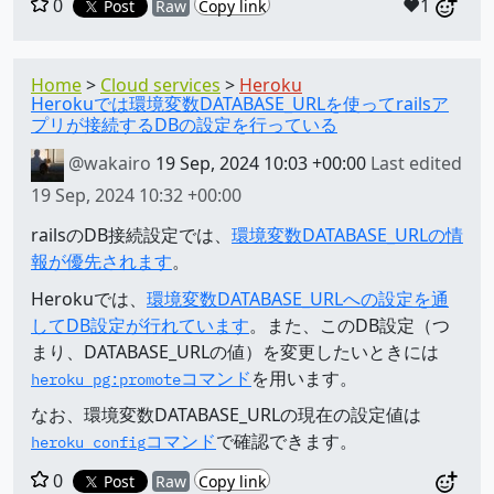
0
❤️1
Post
Raw
Copy link
Home
Cloud services
Heroku
Herokuでは環境変数DATABASE_URLを使ってrailsア
プリが接続するDBの設定を行っている
@wakairo
19 Sep, 2024 10:03 +00:00
Last edited
19 Sep, 2024 10:32 +00:00
railsのDB接続設定では、
環境変数DATABASE_URLの情
報が優先されます
。
Herokuでは、
環境変数DATABASE_URLへの設定を通
してDB設定が行れています
。また、このDB設定（つ
まり、DATABASE_URLの値）を変更したいときには
コマンド
を用います。
heroku pg:promote​
なお、環境変数DATABASE_URLの現在の設定値は
コマンド
で確認できます。
heroku config
0
Post
Raw
Copy link