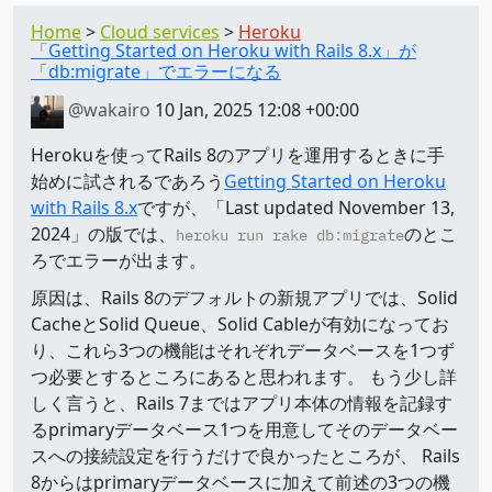
Home
Cloud services
Heroku
「Getting Started on Heroku with Rails 8.x」が
「db:migrate」でエラーになる
@wakairo
10 Jan, 2025 12:08 +00:00
Herokuを使ってRails 8のアプリを運用するときに手
始めに試されるであろう
Getting Started on Heroku
with Rails 8.x
ですが、「Last updated November 13,
2024」の版では、
のとこ
heroku run rake db:migrate
ろでエラーが出ます。
原因は、Rails 8のデフォルトの新規アプリでは、Solid
CacheとSolid Queue、Solid Cableが有効になってお
り、これら3つの機能はそれぞれデータベースを1つず
つ必要とするところにあると思われます。 もう少し詳
しく言うと、Rails 7まではアプリ本体の情報を記録す
るprimaryデータベース1つを用意してそのデータベー
スへの接続設定を行うだけで良かったところが、 Rails
8からはprimaryデータベースに加えて前述の3つの機