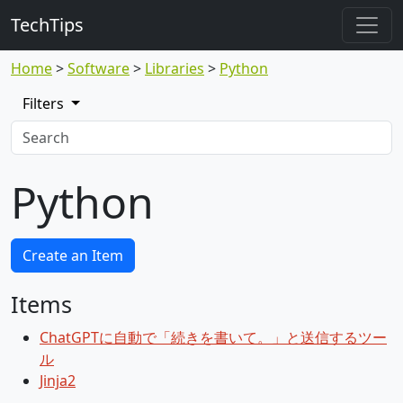
TechTips
Home
Software
Libraries
Python
Filters
Python
Create an Item
Items
ChatGPTに自動で「続きを書いて。」と送信するツー
ル
Jinja2