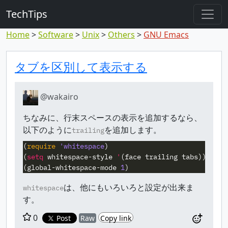
TechTips
Home
Software
Unix
Others
GNU Emacs
Highlighted comm
Topic and comment
タブを区別して表示する
@wakairo
ちなみに、行末スペースの表示を追加するなら、
以下のように
を追加します。
trailing
(
require
'whitespace
)
(
setq
whitespace-style
'
(
face
trailing
tabs
))
(
global-whitespace-mode
1
)
は、他にもいろいろと設定が出来ま
whitespace
す。
0
Post
Raw
Copy link