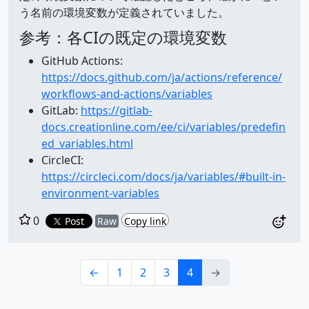
う名前の環境変数が定義されていました。
参考：各CIの既定の環境変数
GitHub Actions:
https://docs.github.com/ja/actions/reference/
workflows-and-actions/variables
GitLab:
https://gitlab-
docs.creationline.com/ee/ci/variables/predefin
ed_variables.html
CircleCI:
https://circleci.com/docs/ja/variables/#built-in-
environment-variables
0
Post
Raw
Copy link
←
1
2
3
4
→