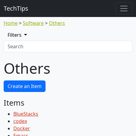
TechTips
Home
Software
Others
Filters
Others
Create an Item
Items
BlueStacks
codex
Docker
Emacs