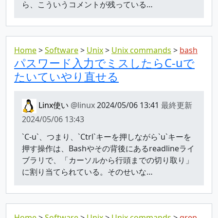
ら、こういうコメントが残っている…
Home
Software
Unix
Unix commands
bash
パスワード入力でミスしたらC-uで
たいていやり直せる
Linx使い
@linux
2024/05/06 13:41
最終更新
2024/05/06 13:43
`C-u`、つまり、`Ctrl`キーを押しながら`u`キーを
押す操作は、Bashやその背後にあるreadlineライ
ブラリで、「カーソルから行頭までの切り取り」
に割り当てられている。そのせいな…
Home
Software
Unix
Unix commands
grep