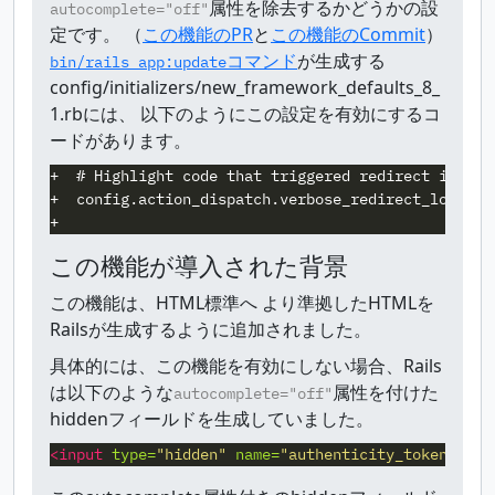
属性を除去するかどうかの設
autocomplete="off"
定です。 （
この機能のPR
と
この機能のCommit
）
コマンド
が生成する
bin/rails app:update
config/initializers/new_framework_defaults_8_
1.rbには、 以下のようにこの設定を有効にするコ
ードがあります。
+  # Highlight code that triggered redirect in logs
+  config.action_dispatch.verbose_redirect_logs = t
この機能が導入された背景
この機能は、HTML標準へ より準拠したHTMLを
Railsが生成するように追加されました。
具体的には、この機能を有効にしない場合、Rails
は以下のような
属性を付けた
autocomplete="off"
hiddenフィールドを生成していました。
<input
type=
"hidden"
name=
"authenticity_token"
val