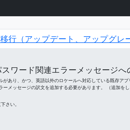
ト
ント
ls 7.1への移行（アップデート、アップ
されたパスワード関連エラーメッセージ
があり、かつ、英語以外のロケールへ対応している既存アプリでは、
ラーメッセージの訳文を追加する必要があります。 （追加を
覧下さい。