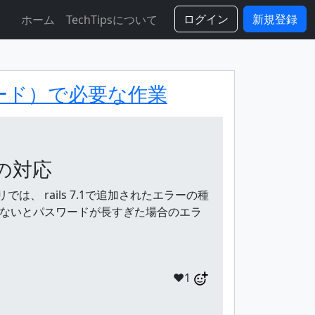
ログイン
新規登録
ホーム
TechTipsについて
グレード）で必要な作業
への対応
 rails 7.1で追加されたエラーの種
しないとパスワードが長すぎた場合のエラ
❤️1