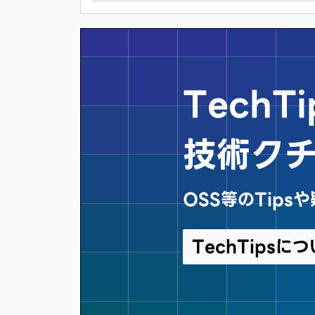
Tech
技術ク
OSS等のTip
TechTips