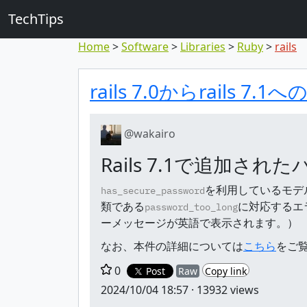
TechTips
Home
Software
Libraries
Ruby
rails
対象のコメン
トピックと対象コメ
rails 7.0からrai
@wakairo
Rails 7.1で追加
を利用しているモデル
has_secure_password
類である
に対応するエ
password_too_long
ーメッセージが英語で表示されます。）
なお、本件の詳細については
こちら
をご
0
Post
Raw
Copy link
2024/10/04 18:57
· 13932 views