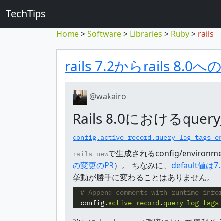
TechTips
Home
Software
Libraries
Ruby
rails
対象のコメン
トピックと対象コメ
rails 7.2からrai
@wakairo
Rails 8.0におけるquery_
config.active_record.query_log_tags_e
で生成されるconfig/envir
rails new
の変更のPR
）。 ちなみに、
default値は
挙動が勝手に変わることはありません。
# Append comments with runtime info
config
.
active_record
.
query_log_tags