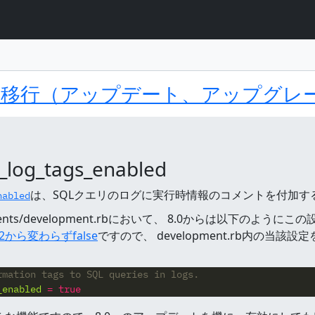
ト
ント
ls 8.0への移行（アップデート、アップ
log_tags_enabled
は、SQLクエリのログに実行時情報のコメントを付加
nabled
onments/development.rbにおいて、 8.0からは以下の
7.2から変わらずfalse
ですので、 development.rb内の
rmation tags to SQL queries in logs.
_enabled
=
true