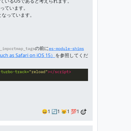
続けているOSであると考えられます。
となっています。
3％となっています。
の前に
_importmap_tags
es-module-shims
as Safari on iOS 15）
を参照してくだ
-turbo-track=
"reload"
></script>
😄1
🔄1
😿1
💯1