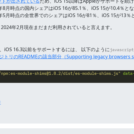
デートが出されている
ため、iOS 15以降はAppleがサポートを
年8月時点の国内シェアはiOS 16が85.1％、iOS 15が10.4％
年5月時点の全世界でのシェアはiOS 16が81％、iOS 15が1
スは、2024年2月現在まだまだ利用されていると言えます。
アプリで、iOS 16.3以前をサポートするには、 以下のように
javascript
リのREADMEの該当部分（Supporting legacy browsers such 
/npm:
es-module-shims@1.8.2
/dist/es-module-shims.js"
data
告