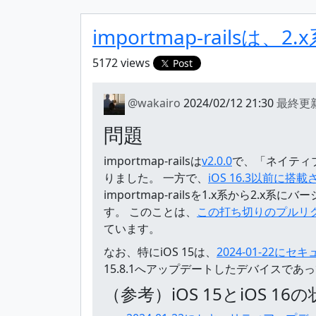
importmap-rails
5172 views
Post
@wakairo
2024/02/12 21:30
最終更
問題
importmap-railsは
v2.0.0
で、「ネイティブで
りました。 一方で、
iOS 16.3以前に搭
importmap-railsを1.x系から2.x
す。 このことは、
この打ち切りのプルリクエ
ています。
なお、特にiOS 15は、
2024-01-22
15.8.1へアップデートしたデバイスであ
（参考）iOS 15とiOS 16