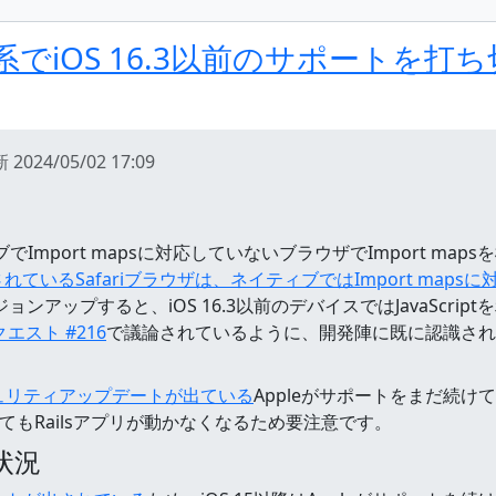
は、2.x系でiOS 16.3以前のサポート
新
2024/05/02 17:09
Import mapsに対応していないブラウザでImport map
載されているSafariブラウザは、ネイティブではImport map
系にバージョンアップすると、iOS 16.3以前のデバイスではJavaScr
スト #216
で議論されているように、開発陣に既に認識され
にセキュリティアップデートが出ている
Appleがサポートをまだ続
ってもRailsアプリが動かなくなるため要注意です。
の状況