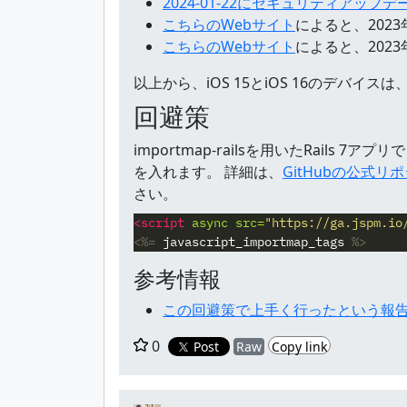
2024-01-22にセキュリティアップ
こちらのWebサイト
によると、2023
こちらのWebサイト
によると、2023
以上から、iOS 15とiOS 16のデバイ
回避策
importmap-railsを用いたRails 7
を入れます。 詳細は、
GitHubの公式リポジト
さい。
<script 
async
src=
"https://ga.jspm.io
<%=
javascript_importmap_tags
%>
参考情報
この回避策で上手く行ったという報
0
Post
Raw
Copy link