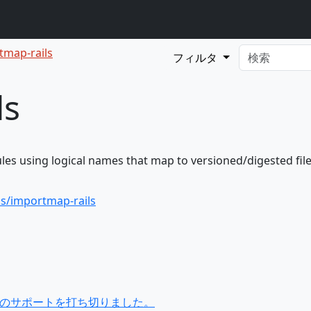
tmap-rails
フィルタ
ls
es using logical names that map to versioned/digested files
ms/importmap-rails
16.3以前のサポートを打ち切りました。