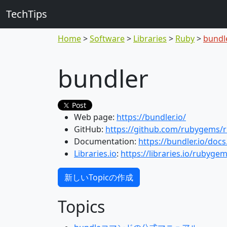
TechTips
Home
Software
Libraries
Ruby
bundl
bundler
Post
Web page:
https://bundler.io/
GitHub:
https://github.com/rubygems/
Documentation:
https://bundler.io/docs
Libraries.io
:
https://libraries.io/rubyge
新しいTopicの作成
Topics