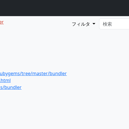
er
フィルタ
rubygems/tree/master/bundler
.html
ms/bundler