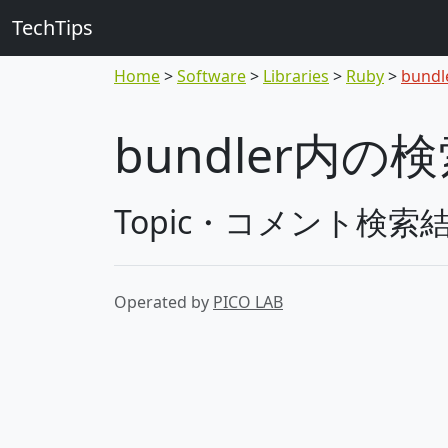
TechTips
Home
Software
Libraries
Ruby
bundl
bundler内の
Topic・コメント検索
Operated by
PICO LAB