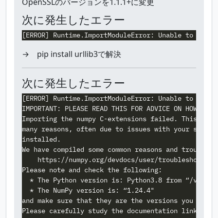
OpenSSLのバージョンを1.1.1+に変更
次に発生したエラー
→ pip install urllib3で解決
次に発生したエラー
[ERROR] Runtime.ImportModuleError: Unable to import
IMPORTANT: PLEASE READ THIS FOR ADVICE ON HOW TO SO
Importing the numpy C-extensions failed. This error
many reasons, often due to issues with your setup o
installed.

We have compiled some common reasons and troublesho
    https://numpy.org/devdocs/user/troubleshooting-
Please note and check the following:

  * The Python version is: Python3.8 from “/var/lan
  * The NumPy version is: “1.24.4"

and make sure that they are the versions you expect
Please carefully study the documentation linked abo