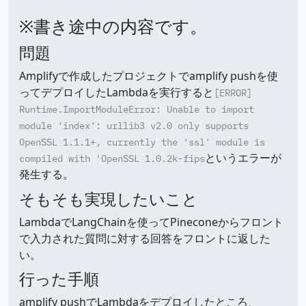
※書き途中の内容です。
問題
Amplifyで作成したプロジェクトでamplify pushを使
ってデプロイしたLambdaを実行すると
[ERROR]
Runtime.ImportModuleError: Unable to import
module 'index': urllib3 v2.0 only supports
OpenSSL 1.1.1+, currently the 'ssl' module is
というエラーが
compiled with 'OpenSSL 1.0.2k-fips
発生する。
そもそも実現したいこと
LambdaでLangChainを使ってPineconeからフロント
で入力された質問に対する回答をフロントに返した
い。
行った手順
amplify pushでLambdaをデプロイしたところ、