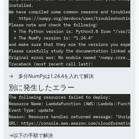
installed.

We have compiled some common reasons and troubleshoot
    https://numpy.org/devdocs/user/troubleshooting-im
Please note and check the following:

  * The Python version is: Python3.8 from “/var/lang/
  * The NumPy version is: “1.24.4"

and make sure that they are the versions you expect.

Please carefully study the documentation linked above
Original error was: No module named ‘numpy.core._mult
→ 多分NumPyは1.24.4を入れて解決
別に発生したエラー
The following resources failed to deploy:

Resource Name: LambdaFunction (AWS::Lambda::Function)
Event Type: update

Reason: Resource handler returned message: "Unzipped
→以下の手順で解決