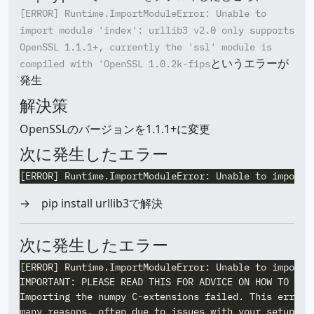
[ERROR] Runtime.ImportModuleError: Unable to
import module 'index': urllib3 v2.0 only supports
OpenSSL 1.1.1+, currently the 'ssl' module is
というエラーが
compiled with 'OpenSSL 1.0.2k-fips
発生
解決策
OpenSSLのバージョンを1.1.1+に変更
次に発生したエラー
→ pip install urllib3で解決
次に発生したエラー
[ERROR] Runtime.ImportModuleError: Unable to import m
IMPORTANT: PLEASE READ THIS FOR ADVICE ON HOW TO SOLV
Importing the numpy C-extensions failed. This error c
many reasons, often due to issues with your setup or 