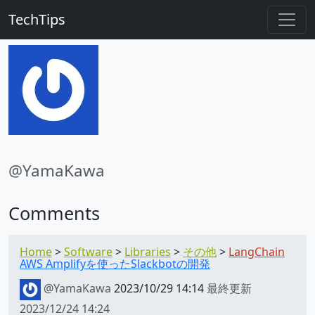
TechTips
@YamaKawa
Comments
Home
Software
Libraries
その他
LangChain
AWS Amplifyを使ったSlackbotの開発
@YamaKawa
2023/10/29 14:14
最終更新
2023/12/24 14:24