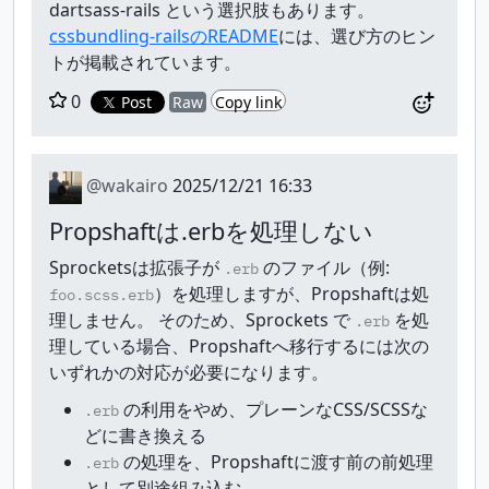
dartsass-rails という選択肢もあります。
cssbundling-railsのREADME
には、選び方のヒン
トが掲載されています。
0
Post
Raw
Copy link
@wakairo
2025/12/21 16:33
Propshaftは.erbを処理しない
Sprocketsは拡張子が
のファイル（例:
.erb
）を処理しますが、Propshaftは処
foo.scss.erb
理しません。 そのため、Sprockets で
を処
.erb
理している場合、Propshaftへ移行するには次の
いずれかの対応が必要になります。
の利用をやめ、プレーンなCSS/SCSSな
.erb
どに書き換える
の処理を、Propshaftに渡す前の前処理
.erb
として別途組み込む