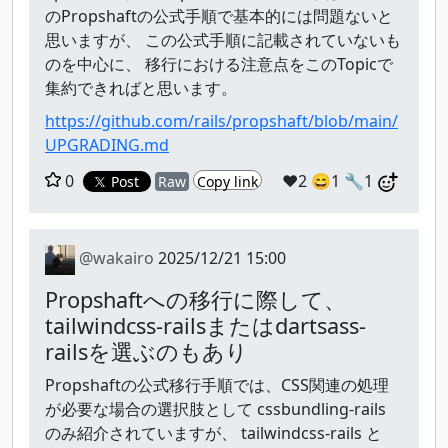
のPropshaftの公式手順で基本的には問題ないと
思いますが、 この公式手順に記載されていないも
のを中心に、 移行における注意点をこのTopicで
集約できればと思います。
https://github.com/rails/propshaft/blob/main/
UPGRADING.md
0
❤️2
😄1
🔧1
Post
Raw
Copy link
@wakairo
2025/12/21 15:00
Propshaftへの移行に際して、
tailwindcss-railsまたはdartsass-
railsを選ぶのもあり
Propshaftの公式移行手順では、CSS関連の処理
が必要な場合の選択肢として cssbundling-rails
のみ紹介されていますが、 tailwindcss-rails と