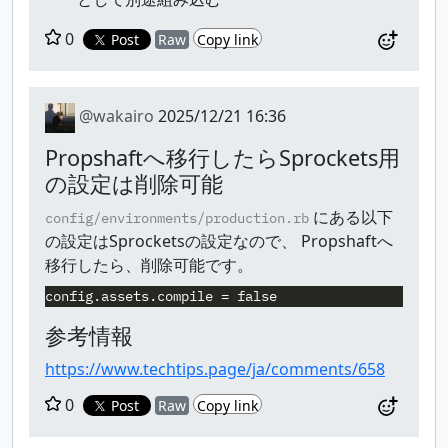
0
Post
Raw
Copy link
@wakairo
2025/12/21 16:36
Propshaftへ移行したらSprockets用
の設定は削除可能
にある以下
config/environments/production.rb
の設定はSprocketsの設定なので、 Propshaftへ
移行したら、削除可能です。
参考情報
https://www.techtips.page/ja/comments/658
0
Post
Raw
Copy link