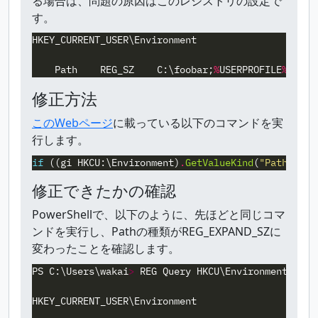
る場合は、問題の原因はこのレジストリの設定で
す。
HKEY_CURRENT_USER\Environment
Path
REG_SZ
C:\foobar
;
%
USERPROFILE
%
\AppD
修正方法
このWebページ
に載っている以下のコマンドを実
行します。
if
((
gi
HKCU:\Environment
)
.
GetValueKind
(
"Path"
)
-e
修正できたかの確認
PowerShellで、以下のように、先ほどと同じコマ
ンドを実行し、Pathの種類がREG_EXPAND_SZに
変わったことを確認します。
PS
C:\Users\wakai
>
REG
Query
HKCU\Environment
/V
P
HKEY_CURRENT_USER\Environment