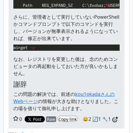
Path
REG_EXPAND_SZ
C:\foobar
;
%
USERPROFIL
さらに、管理者として実行していないPowerShell
かコマンドプロンプトで以下のコマンドを実行
し、バージョンが無事表示されるようになってい
れば、修正が出来ています。
winget
-v
なお、レジストリを変更した後は、念のためコン
ピュータの再起動をしておいた方が良いかもしま
せん。
謝辞
この問題の解決では、前述の
kou1okadaさんの
Webページ
の情報が大きな助けとなりました。こ
の場を借りて御礼申し上げます。
0
😄2
🔄1
🔧1
Post
Raw
Copy link