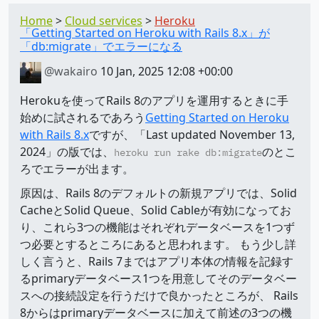
Home
Cloud services
Heroku
「Getting Started on Heroku with Rails 8.x」が
「db:migrate」でエラーになる
@wakairo
10 Jan, 2025 12:08 +00:00
Herokuを使ってRails 8のアプリを運用するときに手
始めに試されるであろう
Getting Started on Heroku
with Rails 8.x
ですが、「Last updated November 13,
2024」の版では、
のとこ
heroku run rake db:migrate
ろでエラーが出ます。
原因は、Rails 8のデフォルトの新規アプリでは、Solid
CacheとSolid Queue、Solid Cableが有効になってお
り、これら3つの機能はそれぞれデータベースを1つず
つ必要とするところにあると思われます。 もう少し詳
しく言うと、Rails 7まではアプリ本体の情報を記録す
るprimaryデータベース1つを用意してそのデータベー
スへの接続設定を行うだけで良かったところが、 Rails
8からはprimaryデータベースに加えて前述の3つの機