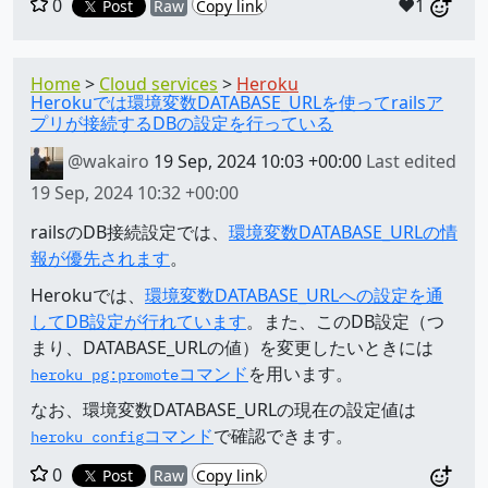
0
❤️1
Post
Raw
Copy link
Home
Cloud services
Heroku
Herokuでは環境変数DATABASE_URLを使ってrailsア
プリが接続するDBの設定を行っている
@wakairo
19 Sep, 2024 10:03 +00:00
Last edited
19 Sep, 2024 10:32 +00:00
railsのDB接続設定では、
環境変数DATABASE_URLの情
報が優先されます
。
Herokuでは、
環境変数DATABASE_URLへの設定を通
してDB設定が行れています
。また、このDB設定（つ
まり、DATABASE_URLの値）を変更したいときには
コマンド
を用います。
heroku pg:promote​
なお、環境変数DATABASE_URLの現在の設定値は
コマンド
で確認できます。
heroku config
0
Post
Raw
Copy link