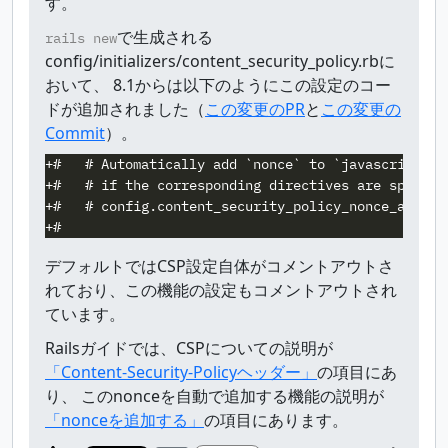
す。
で生成される
rails new
config/initializers/content_security_policy.rbに
おいて、 8.1からは以下のようにこの設定のコー
ドが追加されました（
この変更のPR
と
この変更の
Commit
）。
+#   # Automatically add `nonce` to `javascript_ta
+#   # if the corresponding directives are specifi
+#   # config.content_security_policy_nonce_auto = 
デフォルトではCSP設定自体がコメントアウトさ
れており、この機能の設定もコメントアウトされ
ています。
Railsガイドでは、CSPについての説明が
「Content-Security-Policyヘッダー」
の項目にあ
り、 このnonceを自動で追加する機能の説明が
「nonceを追加する」
の項目にあります。