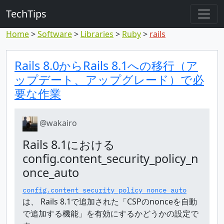
TechTips
Home
Software
Libraries
Ruby
rails
Highlighted comm
Topic and comment
Rails 8.0からRails 8.1への移行（ア
ップデート、アップグレード）で必
要な作業
@wakairo
Rails 8.1における
config.content_security_policy_n
once_auto
config.content_security_policy_nonce_auto
は、 Rails 8.1で追加された「CSPのnonceを自動
で追加する機能」を有効にするかどうかの設定で